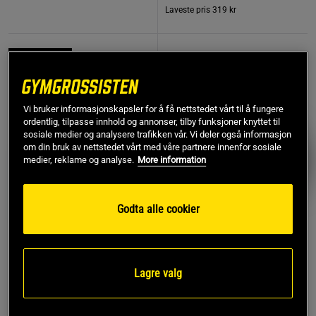
Laveste pris
319 kr
TOPPSELGERE
PRISFUNN
Vi bruker informasjonskapsler for å få nettstedet vårt til å fungere
ordentlig, tilpasse innhold og annonser, tilby funksjoner knyttet til
sosiale medier og analysere trafikken vår. Vi deler også informasjon
om din bruk av nettstedet vårt med våre partnere innenfor sosiale
medier, reklame og analyse.
More information
Godta alle cookier
798 anmeldelse
17 anmeldelser
r
Trekkreimer Lær
Lagre valg
Kreatin Monohydrat 500 g
Star Nutrition Gear
Star Nutrition