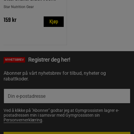
Star Nutrition Gear
159 kr
Kjøp
Registrer deg her!
NYHETSBREV
Abonner på vårt nyhetsbrev for tilbud, nyheter og
rabattkoder.
Ved å klikke på "Abonner" godtar jeg at Gymgrossisten lagrer e-
postadressen min i samsvar med Gymgrossisten sin
Personvernerklæring
.