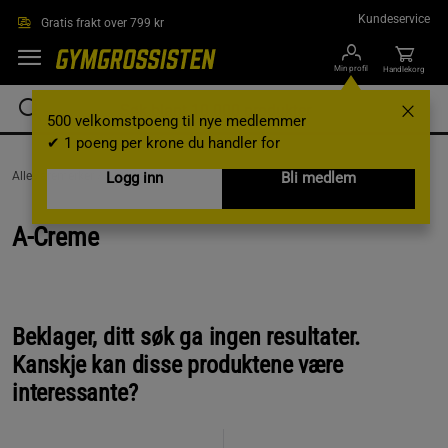
Hopp til hovedinnholdet
Kundeservice
Gratis frakt over 799 kr
Min profil
Handlekorg
500 velkomstpoeng til nye medlemmer
✔ 1 poeng per krone du handler for
AlleVaremerker /
A-Creme
Logg inn
Bli medlem
A-Creme
Beklager, ditt søk ga ingen resultater.
Kanskje kan disse produktene være
interessante?