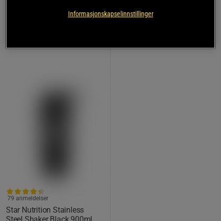
199 kr
189 kr
Kjøp
Kjøp
Informasjonskapselinnstillinger
Laveste pris
199 kr
79 anmeldelser
Star Nutrition Stainless
Steel Shaker Black 900ml