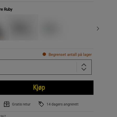
re Ruby
Begrenset antall på lager
Kjøp
Gratis retur
14 dagers angrerett
1367