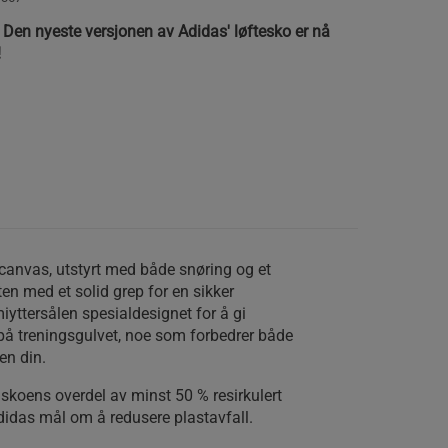
 Den nyeste versjonen av Adidas' løftesko er nå
!
 canvas, utstyrt med både snøring og et
en med et solid grep for en sikker
iyttersålen spesialdesignet for å gi
 på treningsgulvet, noe som forbedrer både
en din.
 skoens overdel av minst 50 % resirkulert
didas mål om å redusere plastavfall.