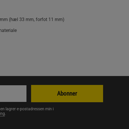
 mm (hæl 33 mm, forfot 11 mm)
materiale
Abonner
en lagrer e-postadressen min i
ing
.