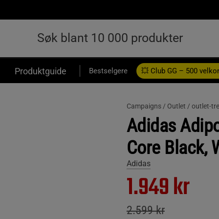
Produktguide
Bestselgere
💥 Club GG – 500 velk
Campaigns /
Outlet /
outlet-tr
Adidas Adipow
Core Black, 
Adidas
1.949 kr
2.599 kr