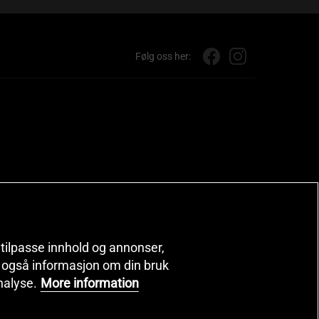
Følg oss her:
, tilpasse innhold og annonser,
er også informasjon om din bruk
nalyse.
More information