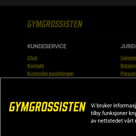
KUNDESERVICE
JURI
Chat
Generel
Kontakt
Betalin
Kontroller bestillingen
Person
Angre kjøp
Leverin
Reklamere
Medlem
FAQ
Prisløf
Vi bruker informasj
Inform
tilby funksjoner kn
reklam
av nettstedet vårt
Cookiei