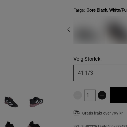
Farge:
Core Black, White/Pu
Velg Storlek:
41 1/3
Gratis frakt over 799 kr
SKU #IH8232R | EAN
406789249