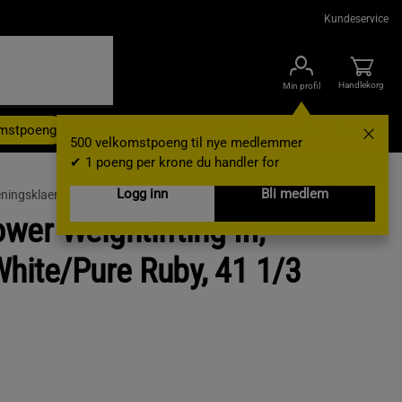
Kundeservice
Handlekorg
Min profil
omstpoeng
Kampanjer
Outlet
Nyheter
Brands
Gavekort
500 velkomstpoeng til nye medlemmer
✔ 1 poeng per krone du handler for
Logg inn
Bli medlem
eningsklaer
er Weightlifting III,
White/Pure Ruby, 41 1/3