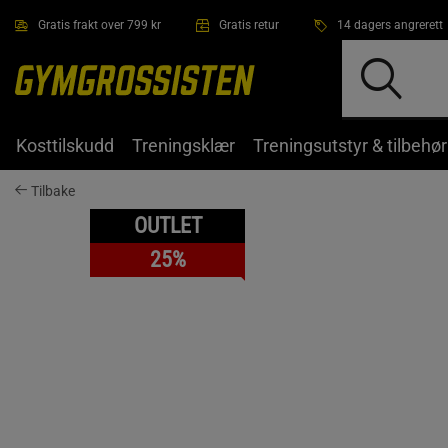
Hopp til hovedinnholdet
Gratis frakt over 799 kr
Gratis retur
14 dagers angrerett
Kosttilskudd
Treningsklær
Treningsutstyr & tilbehør
Tilbake
OUTLET
25%