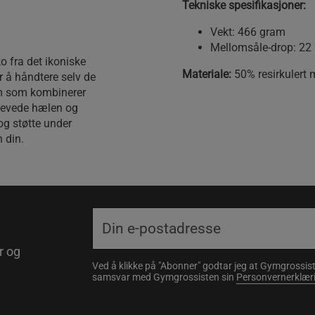
Tekniske spesifikasjoner:
Vekt: 466 gram
Mellomsåle-drop: 22
o fra det ikoniske
Materiale:
50% resirkulert 
 å håndtere selv de
rm som kombinerer
hevede hælen og
og støtte under
n din.
r og
Ved å klikke på "Abonner" godtar jeg at Gymgrossist
samsvar med Gymgrossisten sin
Personvernerklær