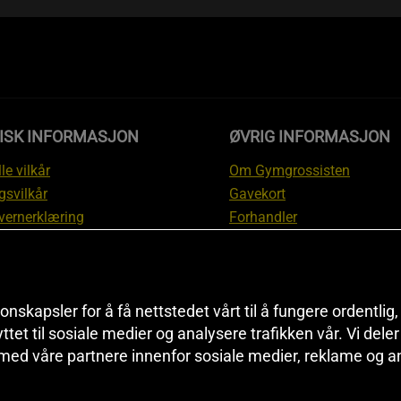
DISK INFORMASJON
ØVRIG INFORMASJON
le vilkår
Om Gymgrossisten
gsvilkår
Gavekort
vernerklæring
Forhandler
gsvilkår
Affiliate
svilkår
Personlig trener
te
Rabattkoder
onskapsler for å få nettstedet vårt til å fungere ordentlig
asjon om angrerett og
Sitemap
yttet til sosiale medier og analysere trafikken vår. Vi del
asjon
Black Friday
 med våre partnere innenfor sosiale medier, reklame og a
nnstillinger
Artikler & Øvelser