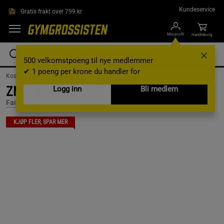
Hopp til hovedinnholdet
Kundeservice
Gratis frakt over 799 kr
Min profil
Handlekorg
500 velkomstpoeng til nye medlemmer
✔ 1 poeng per krone du handler for
Kosttilskudd /
Muskelvekst /
ZMA
ZMA, 90 caps
Logg inn
Bli medlem
Fairing
KJØP FLER, SPAR MER