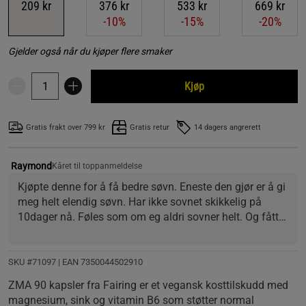
209 kr
376 kr
533 kr
669 kr
-10%
-15%
-20%
Gjelder også når du kjøper flere smaker
Kjøp
Gratis frakt over 799 kr
Gratis retur
14 dagers angrerett
Raymond
Kåret til toppanmeldelse
Kjøpte denne for å få bedre søvn. Eneste den gjør er å gi 
meg helt elendig søvn. Har ikke sovnet skikkelig på 
10dager nå. Føles som om eg aldri sovner helt. Og fått 
skikkelig uro i kroppen av den.. føles som om eg har 
drukke kaffe eller drukke alkohol. 
Tror denne zma har for mye B6  gir hvertfall helt elendig 
SKU #71097
| EAN
7350044502910
søvn.
ZMA 90 kapsler fra Fairing er et vegansk kosttilskudd med
magnesium, sink og vitamin B6 som støtter normal