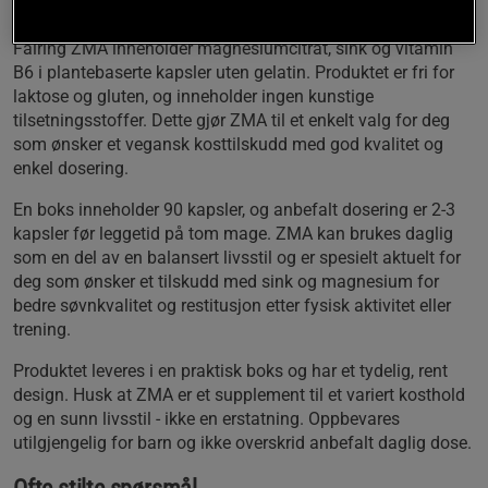
passer også for veganere og vegetarianere.
Fairing ZMA inneholder magnesiumcitrat, sink og vitamin
B6 i plantebaserte kapsler uten gelatin. Produktet er fri for
laktose og gluten, og inneholder ingen kunstige
tilsetningsstoffer. Dette gjør ZMA til et enkelt valg for deg
som ønsker et vegansk kosttilskudd med god kvalitet og
enkel dosering.
En boks inneholder 90 kapsler, og anbefalt dosering er 2-3
kapsler før leggetid på tom mage. ZMA kan brukes daglig
som en del av en balansert livsstil og er spesielt aktuelt for
deg som ønsker et tilskudd med sink og magnesium for
bedre søvnkvalitet og restitusjon etter fysisk aktivitet eller
trening.
Produktet leveres i en praktisk boks og har et tydelig, rent
design. Husk at ZMA er et supplement til et variert kosthold
og en sunn livsstil - ikke en erstatning. Oppbevares
utilgjengelig for barn og ikke overskrid anbefalt daglig dose.