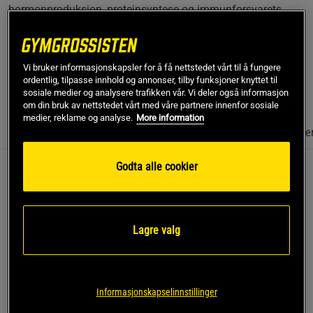
hormonproduksjon, proteinsyntese og immunforsvarets
funksjon. Det er fri for laktose, gluten og kunstige
tilsetningsstoffer – et enkelt valg for deg som ønsker bedre
søvnkvalitet og restitusjon etter trening.
Vi bruker informasjonskapsler for å få nettstedet vårt til å fungere
Les mer
ordentlig, tilpasse innhold og annonser, tilby funksjoner knyttet til
sosiale medier og analysere trafikken vår. Vi deler også informasjon
om din bruk av nettstedet vårt med våre partnere innenfor sosiale
medier, reklame og analyse.
More information
Informasjon
Anmeldelser
(8)
Næringsinformasjon & ingredie
Godta alle cookier
Beskrivelse
ZMA 90 kapsler fra Fairing er et kosttilskudd med en
gjennomtenkt kombinasjon av magnesium, sink og vitamin
Lagre valg
B6. Denne sammensetningen er utviklet for deg som ønsker
et tilskudd som bidrar til normal hormonproduksjon,
proteinsyntese og støtter immunforsvarets normale
funksjon. ZMA er kjent for å være et populært valg for både
Informasjonskapselinnstillinger
kvinner og menn som trener mye eller har et aktivt liv, og