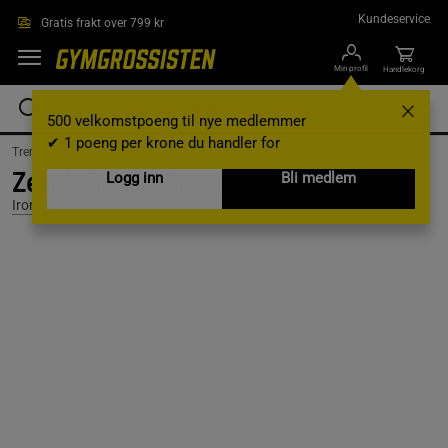
Hopp til hovedinnholdet
Kundeservice
Gratis frakt over 799 kr
Min profil
Handlekorg
500 velkomstpoeng til nye medlemmer
✔ 1 poeng per krone du handler for
Treningsutstyr & tilbehør /
Hjemmetrening /
Grepstrening
Zenith Fitness Gripper #1
Logg inn
Bli medlem
IronMind