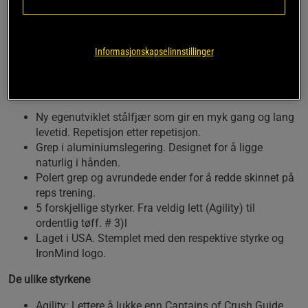
Akkurat som Captains of Crush Grippers definerer
høypresterende, tunge, harde grippers, kompletterer Zenith
CoC linjen som en gripper designet spesielt for lengre reps
Informasjonskapselinnstillinger
serier.
Hva står ZENITHs grip trener for:
Ny egenutviklet stålfjær som gir en myk gang og lang
levetid. Repetisjon etter repetisjon.
Grep i aluminiumslegering. Designet for å ligge
naturlig i hånden.
Polert grep og avrundede ender for å redde skinnet på
reps trening.
5 forskjellige styrker. Fra veldig lett (Agility) til
ordentlig tøff. # 3)l
Laget i USA. Stemplet med den respektive styrke og
IronMind logo.
De ulike styrkene
Agility: Lettere å lukke enn Captains of Crush Guide.