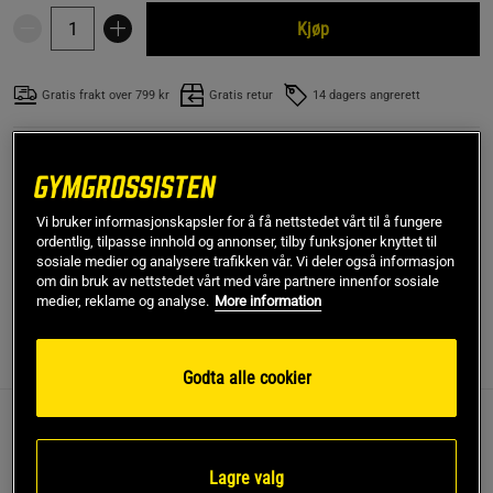
Kjøp
Gratis frakt over 799 kr
Gratis retur
14 dagers angrerett
SKU #9983-10R | EAN
7340120300141
ZENITH Fitness Grippers har en jevn og myk gang, som gjør det
vanskelig å stoppe når du først har begynt. Disse Grippers er
Vi bruker informasjonskapsler for å få nettstedet vårt til å fungere
spesielt utviklet for flere repetisjoner.
ordentlig, tilpasse innhold og annonser, tilby funksjoner knyttet til
sosiale medier og analysere trafikken vår. Vi deler også informasjon
Les mer
om din bruk av nettstedet vårt med våre partnere innenfor sosiale
medier, reklame og analyse.
More information
Informasjon
Anmeldelser
(5)
Godta alle cookier
ZENITH Fitness Grippers har en jevn og myk gang, som gjør
det vanskelig å stoppe når du først har begynt. Disse
Lagre valg
Grippers er spesielt utviklet for flere repetisjoner.