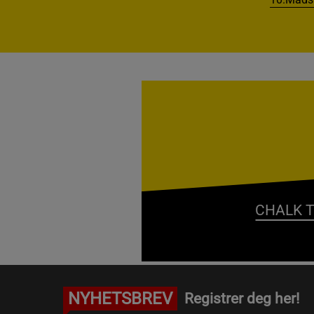
CHALK T
NYHETSBREV
Registrer deg her!