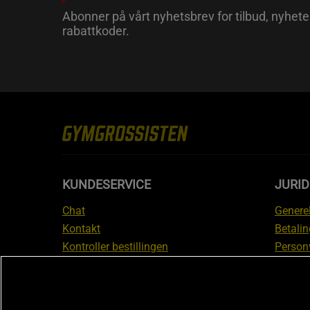
Abonner på vårt nyhetsbrev for tilbud, nyhete
rabattkoder.
KUNDESERVICE
JURI
Chat
Generel
Kontakt
Betalin
Kontroller bestillingen
Person
Angre kjøp
Leverin
Reklamere
Medlem
FAQ
Prisløf