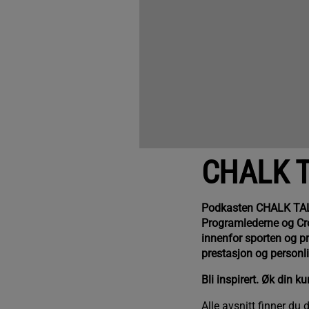
CHALK T
Podkasten CHALK TALK 
Programlederne og Cr
innenfor sporten og pr
prestasjon og personli
Bli inspirert. Øk din 
Alle avsnitt finner du 