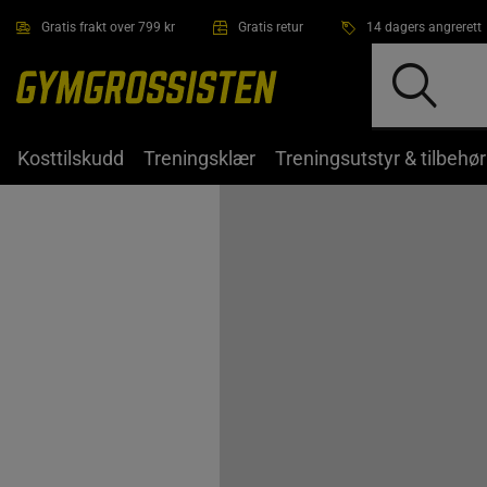
Hopp til hovedinnholdet
Gratis frakt over 799 kr
Gratis retur
14 dagers angrerett
Kosttilskudd
Treningsklær
Treningsutstyr & tilbehør