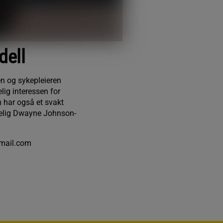
dell
en og sykepleieren
lig interessen for
 har også et svakt
kkelig Dwayne Johnson-
gmail.com