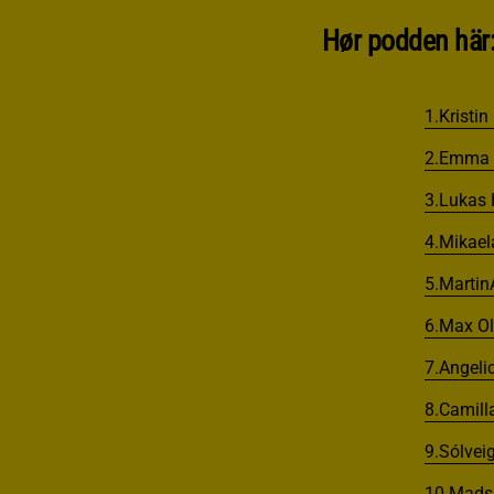
Hør podden här
1.Kristin
2.Emma 
3.Lukas
4.Mikae
5.Martin
6.Max Ol
7.Angeli
8.Camil
9.Sólveig
10.Mads