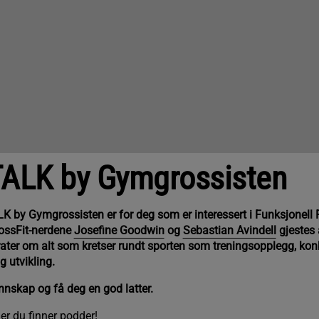
ALK by Gymgrossisten
by Gymgrossisten er for deg som er interessert i Funksjonell F
ossFit-nerdene
Josefine Goodwin
og
Sebastian Avindell
gjestes 
ater om alt som kretser rundt sporten som treningsopplegg, konk
g utvikling.
kunnskap og få deg en god latter.
der du finner podder!