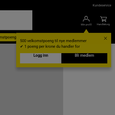
Kundeservice
Handlekorg
Min profil
omstpoeng
Kampanjer
Outlet
Nyheter
Brands
Gavekort
500 velkomstpoeng til nye medlemmer
✔ 1 poeng per krone du handler for
Logg inn
Bli medlem