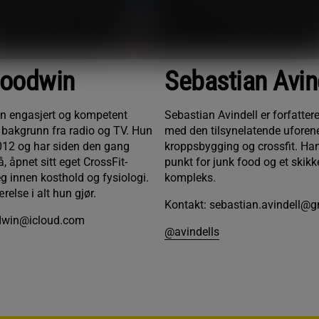
Goodwin
Sebastian Avin
n engasjert og kompetent
Sebastian Avindell er forfatter
bakgrunn fra radio og TV. Hun
med den tilsynelatende uforene
012 og har siden den gang
kroppsbygging og crossfit. Han
, åpnet sitt eget CrossFit-
punkt for junk food og et ski
g innen kosthold og fysiologi.
kompleks.
relse i alt hun gjør.
Kontakt: sebastian.avindell@
odwin@icloud.com
@avindells