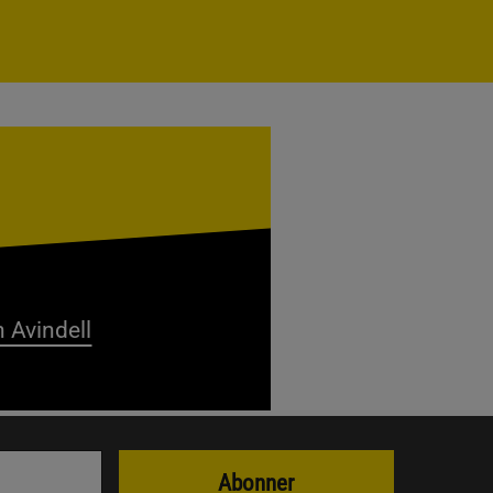
 Avindell
Abonner