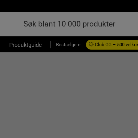
Produktguide
Bestselgere
💥 Club GG – 500 velk