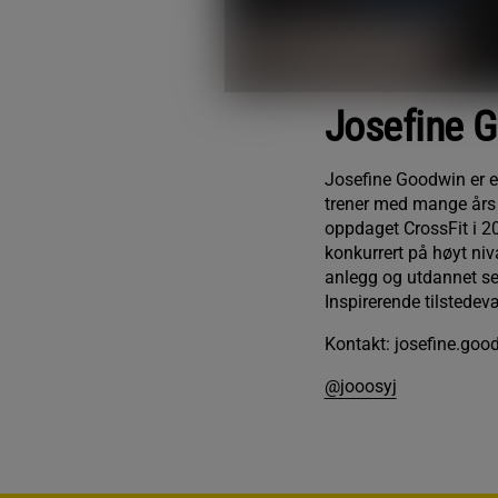
Josefine 
Josefine Goodwin er e
trener med mange års 
oppdaget CrossFit i 2
konkurrert på høyt nivå
anlegg og utdannet se
Inspirerende tilstedevæ
Kontakt: josefine.go
@jooosyj