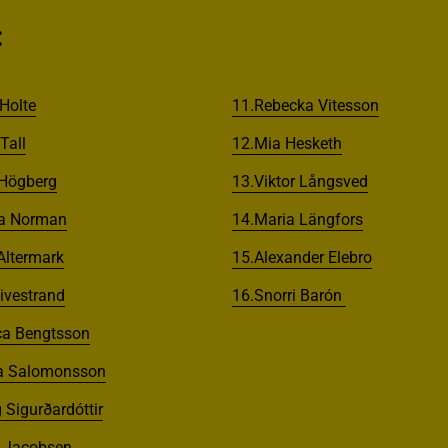
:
 Holte
11.Rebecka Vitesson
Tall
12.Mia Hesketh
 Högberg
13.Viktor Långsved
la Norman
14.Maria Längfors
Altermark
15.Alexander Elebro
ivestrand
16.
Snorri Barón
ca Bengtsson
la Salomonsson
 Sigurðardóttir
 Jacobsen