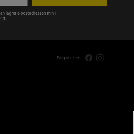
en lagrer e-postadressen min i
ing
.
Følg oss her: