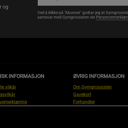
r og
Ved å klikke på "Abonner" godtar jeg at Gymgrossist
samsvar med Gymgrossisten sin
Personvernerklær
DISK INFORMASJON
ØVRIG INFORMASJON
le vilkår
Om Gymgrossisten
gsvilkår
Gavekort
vernerklæring
Forhandler
gsvilkår
Affiliate
svilkår
Personlig trener
te
Rabattkoder