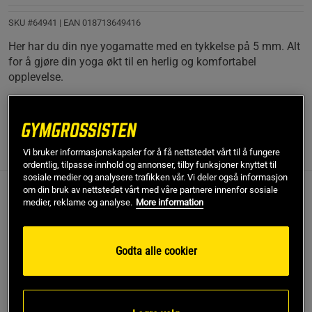
SKU #64941
| EAN
018713649416
Her har du din nye yogamatte med en tykkelse på 5 mm. Alt
for å gjøre din yoga økt til en herlig og komfortabel
opplevelse.
Les mer
Informasjon
Anmeldelser
Vi bruker informasjonskapsler for å få nettstedet vårt til å fungere
ordentlig, tilpasse innhold og annonser, tilby funksjoner knyttet til
sosiale medier og analysere trafikken vår. Vi deler også informasjon
om din bruk av nettstedet vårt med våre partnere innenfor sosiale
Her har du din nye yogamatte med en tykkelse på 5
medier, reklame og analyse.
More information
mm. Alt for å gjøre din yoga økt til en herlig og
komfortabel opplevelse.
Godta alle cookier
Teksturert overflate for ekstra grep
Laget av et slitesterkt lettvekts materiale
Passer like godt hjemme som på treningssenteret
Effektiv støtdemping