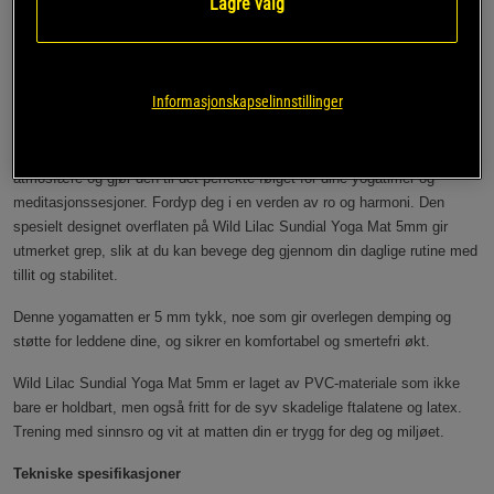
Lagre valg
Wild Lilac Sundial Yoga Mat 5mm er en av Gaiams nye og forbedrede
yogamatter, der den er designet med din komfort og velvære i tankene.
Denne yogamatten har en nydelig pastellfargepalett og imponerende
Informasjonskapselinnstillinger
trykk med yogatematikk.
De beroligende pastelltonene på denne matten skaper en fredelig
atmosfære og gjør den til det perfekte følget for dine yogatimer og
meditasjonssesjoner. Fordyp deg i en verden av ro og harmoni. Den
spesielt designet overflaten på Wild Lilac Sundial Yoga Mat 5mm gir
utmerket grep, slik at du kan bevege deg gjennom din daglige rutine med
tillit og stabilitet.
Denne yogamatten er 5 mm tykk, noe som gir overlegen demping og
støtte for leddene dine, og sikrer en komfortabel og smertefri økt.
Wild Lilac Sundial Yoga Mat 5mm er laget av PVC-materiale som ikke
bare er holdbart, men også fritt for de syv skadelige ftalatene og latex.
Trening med sinnsro og vit at matten din er trygg for deg og miljøet.
Tekniske spesifikasjoner