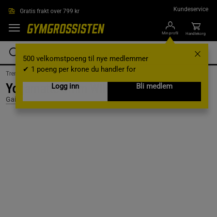
Hopp til hovedinnholdet
Kundeservice
Gratis frakt over 799 kr
Min profil
Handlekorg
500 velkomstpoeng til nye medlemmer
✔ 1 poeng per krone du handler for
Treningsutstyr & tilbehør /
Yoga /
Yogamatte
Yogamatte 5mm Wild Lilac Sundial
Logg inn
Bli medlem
Gaiam