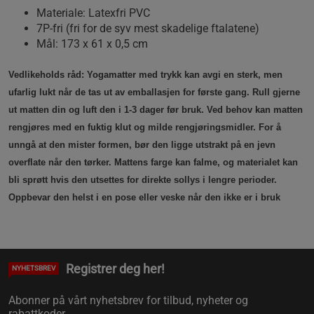
Materiale: Latexfri PVC
7P-fri (fri for de syv mest skadelige ftalatene)
Mål: 173 x 61 x 0,5 cm
Vedlikeholds råd: Yogamatter med trykk kan avgi en sterk, men
ufarlig lukt når de tas ut av emballasjen for første gang. Rull gjerne
ut matten din og luft den i 1-3 dager før bruk. Ved behov kan matten
rengjøres med en fuktig klut og milde rengjøringsmidler. For å
unngå at den mister formen, bør den ligge utstrakt på en jevn
overflate når den tørker. Mattens farge kan falme, og materialet kan
bli sprøtt hvis den utsettes for direkte sollys i lengre perioder.
Oppbevar den helst i en pose eller veske når den ikke er i bruk
Registrer deg her!
NYHETSBREV
Abonner på vårt nyhetsbrev for tilbud, nyheter og
rabattkoder.