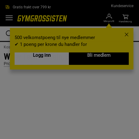
Hopp til hovedinnholdet
Kundeservice
Gratis frakt over 799 kr
Min profil
Handlekorg
500 velkomstpoeng til nye medlemmer
✔ 1 poeng per krone du handler for
Kosttilskudd /
Proteinpulver /
Whey protein
Whey Tech Protein, 3000 g, Sjokolade
Logg inn
Bli medlem
Proteinfabrikken