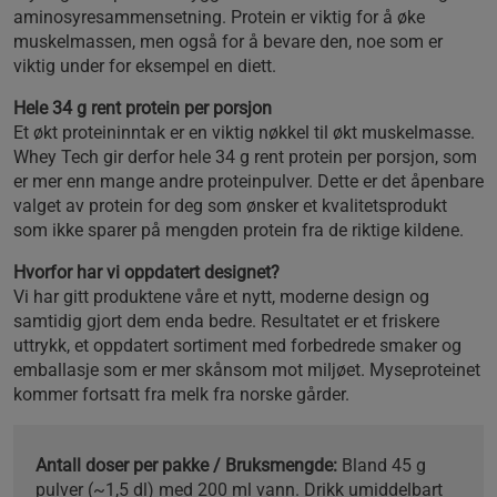
aminosyresammensetning. Protein er viktig for å øke
muskelmassen, men også for å bevare den, noe som er
viktig under for eksempel en diett.
Hele 34 g rent protein per porsjon
Et økt proteininntak er en viktig nøkkel til økt muskelmasse.
Whey Tech gir derfor hele 34 g rent protein per porsjon, som
er mer enn mange andre proteinpulver. Dette er det åpenbare
valget av protein for deg som ønsker et kvalitetsprodukt
som ikke sparer på mengden protein fra de riktige kildene.
Hvorfor har vi oppdatert designet?
Vi har gitt produktene våre et nytt, moderne design og
samtidig gjort dem enda bedre. Resultatet er et friskere
uttrykk, et oppdatert sortiment med forbedrede smaker og
emballasje som er mer skånsom mot miljøet. Myseproteinet
kommer fortsatt fra melk fra norske gårder.
Antall doser per pakke / Bruksmengde:
Bland 45 g
pulver (~1,5 dl) med 200 ml vann. Drikk umiddelbart