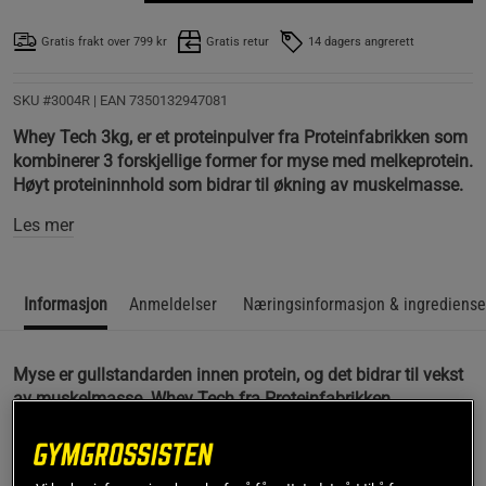
Gratis frakt over 799 kr
Gratis retur
14 dagers angrerett
SKU #3004R | EAN
7350132947081
Whey Tech 3kg, er et proteinpulver fra Proteinfabrikken som
kombinerer 3 forskjellige former for myse med melkeprotein.
Høyt proteininnhold som bidrar til økning av muskelmasse.
Les mer
Informasjon
Anmeldelser
Næringsinformasjon & ingrediense
Myse er gullstandarden innen protein, og det bidrar til vekst
av muskelmasse. Whey Tech fra Proteinfabrikken
kombinerer ikke mindre enn 3 forskjellige former for myse
med helmelkprotein i samme produkt. Et perfekt protein
etter trening eller i løpet av dagen for økt proteininntak.