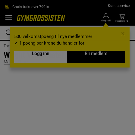
Hopp til hovedinnholdet
Kundeservice
Gratis frakt over 799 kr
Min profil
Handlekorg
500 velkomstpoeng til nye medlemmer
✔ 1 poeng per krone du handler for
Treningsutstyr & tilbehør /
Vektvest
Weight Vest Master 20 kilo
Logg inn
Bli medlem
Master Fitness