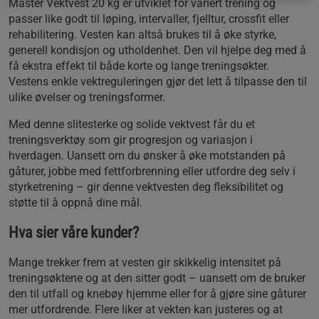
Master Vektvest 20 kg er utviklet for variert trening og
passer like godt til løping, intervaller, fjelltur, crossfit eller
rehabilitering. Vesten kan altså brukes til å øke styrke,
generell kondisjon og utholdenhet. Den vil hjelpe deg med å
få ekstra effekt til både korte og lange treningsøkter.
Vestens enkle vektreguleringen gjør det lett å tilpasse den til
ulike øvelser og treningsformer.
Med denne slitesterke og solide vektvest får du et
treningsverktøy som gir progresjon og variasjon i
hverdagen. Uansett om du ønsker å øke motstanden på
gåturer, jobbe med fettforbrenning eller utfordre deg selv i
styrketrening – gir denne vektvesten deg fleksibilitet og
støtte til å oppnå dine mål.
Hva sier våre kunder?
Mange trekker frem at vesten gir skikkelig intensitet på
treningsøktene og at den sitter godt – uansett om de bruker
den til utfall og knebøy hjemme eller for å gjøre sine gåturer
mer utfordrende. Flere liker at vekten kan justeres og at