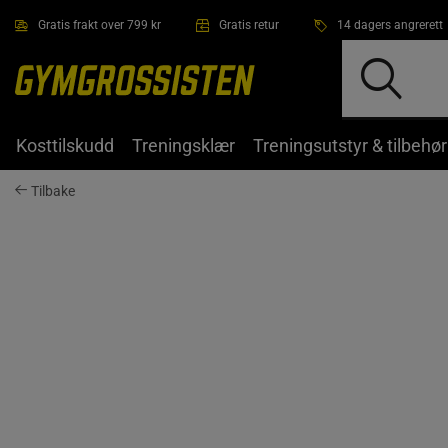
Hopp til hovedinnholdet
Gratis frakt over 799 kr
Gratis retur
14 dagers angrerett
Kosttilskudd
Treningsklær
Treningsutstyr & tilbehør
Tilbake