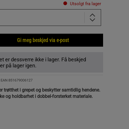
Utsolgt fra lager
Gi meg beskjed via e-post
t er dessverre ikke i lager. Få beskjed
r på lager igen.
| EAN
851679006127
 trøtthet i grepet og beskytter samtidlig hendene.
ke og holdbarhet i dobbel-forsterket materiale.