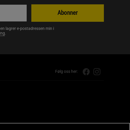
Abonner
en lagrer e-postadressen min i
ing
.
Følg oss her: