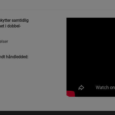
skytter samtidlig
et i dobbel-
elser
undt håndledded: