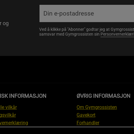
r og
Ved å klikke på "Abonner" godtar jeg at Gymgrossist
samsvar med Gymgrossisten sin
Personvernerklær
DISK INFORMASJON
ØVRIG INFORMASJON
le vilkår
Om Gymgrossisten
gsvilkår
Gavekort
vernerklæring
Forhandler
gsvilkår
Affiliate