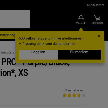
Kundeservice
Handlekorg
Min profil
omstpoeng
Kampanjer
Outlet
Nyheter
Brands
Gavekort
500 velkomstpoeng til nye medlemmer
✔ 1 poeng per krone du handler for
Logg inn
Bli medlem
ningsutstyr /
Lifting straps og grep
 PRO - Purple/Black,
ion*, XS
3 anmeldelser