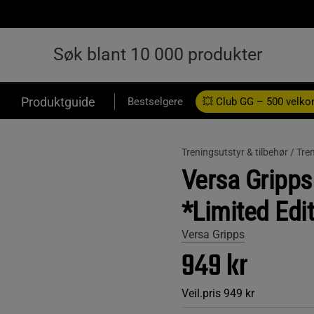
Produktguide
Bestselgere
💥 Club GG – 500 velk
Treningsutstyr & tilbehør /
Tre
Versa Gripps
*Limited Edit
Versa Gripps
949 kr
Veil.pris
949 kr