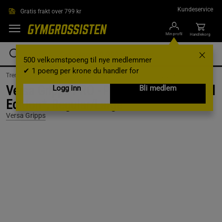
Hopp til hovedinnholdet
Kundeservice
Gratis frakt over 799 kr
Min profil
Handlekorg
500 velkomstpoeng til nye medlemmer
✔ 1 poeng per krone du handler for
Treningsutstyr & tilbehør /
Treningsutstyr /
Lifting straps og grep
Versa Gripps PRO - Purple/Black, *Limited
Logg inn
Bli medlem
Edition*, Regular/Large
Versa Gripps