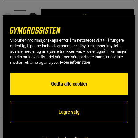
Kjøp
Gratis frakt over 799 kr
Gratis retur
14 dagers angrerett
Vi bruker informasjonskapsler for å få nettstedet vårt til å fungere
ordentlig, tilpasse innhold og annonser, tilby funksjoner knyttet til
sosiale medier og analysere trafikken vår. Vi deler også informasjon
SKU #PRO-550-PURPLE-REG-LR | EAN
851679006141
om din bruk av nettstedet vårt med våre partnere innenfor sosiale
Versa Gripps PRO eliminerer trøtthet i grepet og beskytter
medier, reklame og analyse.
More information
samtidlig hendene. Designet for overlegen styrke og
holdbarhet i dobbel-forsterket materiale.
Godta alle cookier
Les mer
Informasjon
Anmeldelser
(3)
Lagre valg
Versa Gripps PRO eliminerer trøtthet i grepet og beskytter
samtidlig hendene. Designet for overlegen styrke og