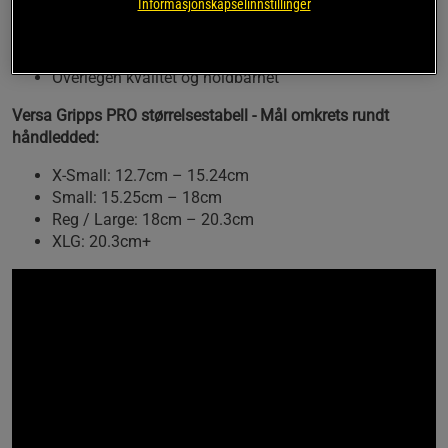
Informasjonskapselinnstillinger
holdbarhet i dobbel-forsterket materiale.
Gir deg bedre grepsutholdhet ved de fleste øvelser
Overlegen kvalitet og holdbarhet
Versa Gripps PRO størrelsestabell - Mål omkrets rundt
håndledded:
X-Small: 12.7cm – 15.24cm
Small: 15.25cm – 18cm
Reg / Large: 18cm – 20.3cm
XLG: 20.3cm+