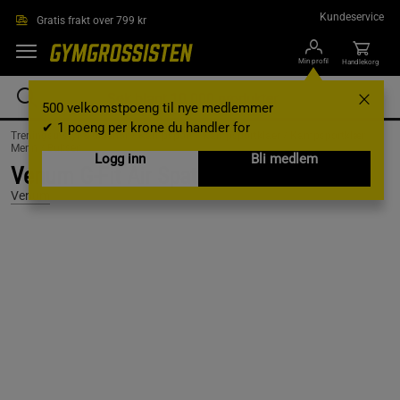
Hopp til hovedinnholdet
Kundeservice
Gratis frakt over 799 kr
Min profil
Handlekorg
500 velkomstpoeng til nye medlemmer
✔ 1 poeng per krone du handler for
Treningsutstyr & tilbehør /
Kampsport /
Kampsportklaer /
Kampsportklær
Menn /
Bukser
Logg inn
Bli medlem
Venum G-Fit Air Spat Black, L
Venum