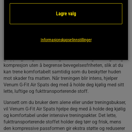
mot brennemerker fra matten.
Lagre valg
Lett og fleksibelt materiale
Designet for å tåle de tøffeste treningsøktene.
Ideell for BJJ og grappling
Stilren design
Informasjonskapselinnstillinger
Venum G-Fit Air Spats - Forbedre prestasjonen din med stil.
Disse tekniske tightsene er et must for alle som driver med
grappling, no-gi Jiu-Jitsu og MMA. Disse tightsene gir deg
kompresjon uten å begrense bevegelsesfriheten, slik at du
kan trene komfortabelt samtidig som du beskytter huden
mot skader fra matten. Når treningen blir intens, hjelper
Venum G-Fit Air Spats deg med å holde deg kjølig med sitt
lette, luftige og fukttransporterende stoff.
Uansett om du bruker dem alene eller under treningsbukser,
vil Venum G-Fit Air Spats hjelpe deg med å holde deg kjølig
og komfortabel under intensive treningsøkter. Det lette,
fukttransporterende stoffet holder deg tørr og frisk, mens
den kompressive passformen gir ekstra støtte og reduserer