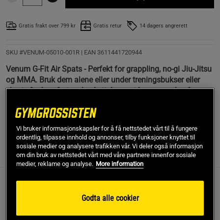
Gratis frakt over 799 kr
Gratis retur
14 dagers angrerett
SKU #VENUM-05010-001R | EAN
3611441720944
Venum G-Fit Air Spats - Perfekt for grappling, no-gi Jiu-Jitsu
og MMA. Bruk dem alene eller under treningsbukser eller
shorts for komfort og beskyttelse mot brennemerker fra
matten.
Les mer
Vi bruker informasjonskapsler for å få nettstedet vårt til å fungere
ordentlig, tilpasse innhold og annonser, tilby funksjoner knyttet til
sosiale medier og analysere trafikken vår. Vi deler også informasjon
Informasjon
Anmeldelser
om din bruk av nettstedet vårt med våre partnere innenfor sosiale
medier, reklame og analyse.
More information
Venum G-Fit Air Spats - Perfekt for grappling, no-gi
Godta alle cookier
Jiu-Jitsu og MMA. Bruk dem alene eller under
treningsbukser eller shorts for komfort og beskyttelse