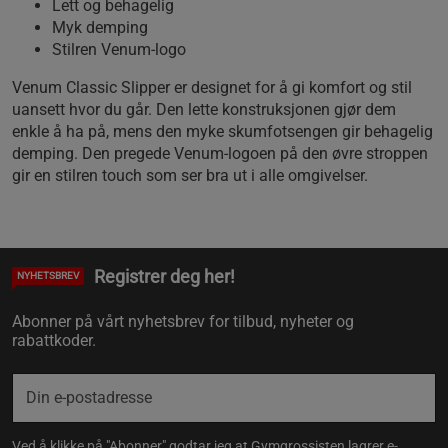
Lett og behagelig
Myk demping
Stilren Venum-logo
Venum Classic Slipper er designet for å gi komfort og stil
uansett hvor du går. Den lette konstruksjonen gjør dem
enkle å ha på, mens den myke skumfotsengen gir behagelig
demping. Den pregede Venum-logoen på den øvre stroppen
gir en stilren touch som ser bra ut i alle omgivelser.
Registrer deg her!
NYHETSBREV
Abonner på vårt nyhetsbrev for tilbud, nyheter og
rabattkoder.
Ved å klikke på "Abonner" godtar jeg at Gymgrossisten lagrer e-