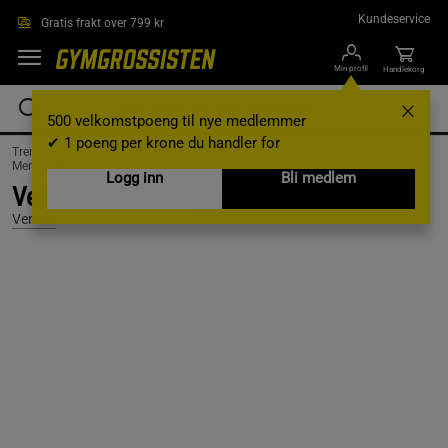
Hopp til hovedinnholdet
Kundeservice
Gratis frakt over 799 kr
Min profil
Handlekorg
500 velkomstpoeng til nye medlemmer
✔ 1 poeng per krone du handler for
Treningsutstyr & tilbehør /
Kampsport /
Kampsportklaer /
Kampsportklær
Menn /
Sko
Logg inn
Bli medlem
Venum Classic Slipper,White, Stl 40
Venum