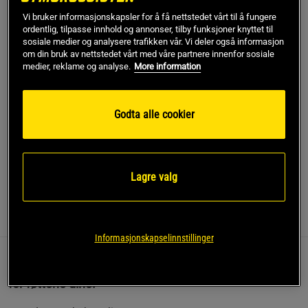
Vi bruker informasjonskapsler for å få nettstedet vårt til å fungere
Kjøp
ordentlig, tilpasse innhold og annonser, tilby funksjoner knyttet til
sosiale medier og analysere trafikken vår. Vi deler også informasjon
om din bruk av nettstedet vårt med våre partnere innenfor sosiale
medier, reklame og analyse.
More information
Gratis frakt over 799 kr
Gratis retur
14 dagers angrerett
SKU #VENUM-05019-002R | EAN
3611441824130
Godta alle cookier
Venum Classic Slipper er et komfortabelt valg for både
treningssenteret og stranden.
Les mer
Lagre valg
Informasjon
Anmeldelser
(1)
Informasjonskapselinnstillinger
Disse tøflene er lette å ha på og gir en myk demping
for føttene dine.