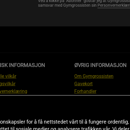
Ved å klikke på "Abonner" godtar jeg at Gymgrossist
samsvar med Gymgrossisten sin
Personvernerklær
DISK INFORMASJON
ØVRIG INFORMASJON
le vilkår
Om Gymgrossisten
gsvilkår
Gavekort
vernerklæring
Forhandler
gsvilkår
Affiliate
svilkår
Personlig trener
te
Rabattkoder
onskapsler for å få nettstedet vårt til å fungere ordentlig
asjon om angrerett og
Sitemap
yttet til sosiale medier og analysere trafikken vår. Vi del
asjon
Black Friday