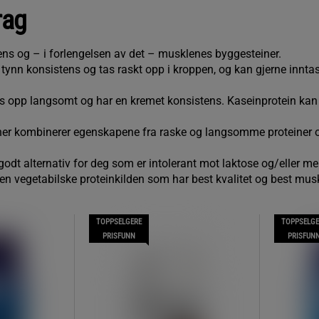
ag
ens og – i forlengelsen av det – musklenes byggesteiner.
tynn konsistens og tas raskt opp i kroppen, og kan gjerne innta
s opp langsomt og har en kremet konsistens. Kaseinprotein kan
ner kombinerer egenskapene fra raske og langsomme proteiner o
 godt alternativ for deg som er intolerant mot laktose og/eller me
en vegetabilske proteinkilden som har best kvalitet og best mu
TOPPSELGERE
TOPPSELGE
PRISFUNN
PRISFUN