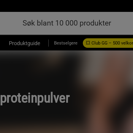
Produktguide
Bestselgere
💥 Club GG – 500 velk
 proteinpulver