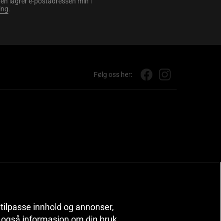
en lagrer e-postadressen min i
ing
.
Følg oss her:
, tilpasse innhold og annonser,
er også informasjon om din bruk