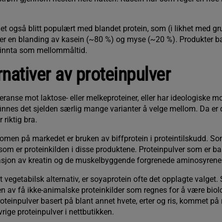
et også blitt populært med blandet protein, som (i likhet med g
der en blanding av kasein (~80 %) og myse (~20 %). Produkter b
å innta som mellommåltid.
rnativer av proteinpulver
ranse mot laktose- eller melkeproteiner, eller har ideologiske m
innes det sjelden særlig mange varianter å velge mellom. Da er 
 riktig bra.
nomen på markedet er bruken av biffprotein i proteintilskudd. Som
 som er proteinkilden i disse produktene. Proteinpulver som er bas
asjon av kreatin og de muskelbyggende forgrenede aminosyrene
vegetabilsk alternativ, er soyaprotein ofte det opplagte valget.
n av få ikke-animalske proteinkilder som regnes for å være biolo
roteinpulver basert på blant annet hvete, erter og ris, kommet på
rige proteinpulver i nettbutikken.