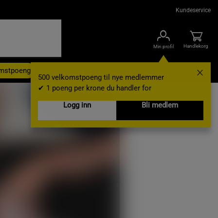
Kundeservice
Handlekorg
Min profil
omstpoeng
Kampanjer
Outlet
Nyheter
Brands
Gavekort
500 velkomstpoeng til nye medlemmer
✔ 1 poeng per krone du handler for
Logg inn
Bli medlem