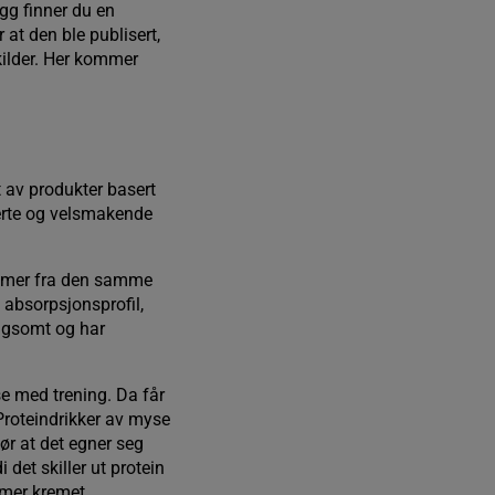
egg finner du en
at den ble publisert,
kilder. Her kommer
 av produkter basert
rerte og velsmakende
tammer fra den samme
 absorpsjonsprofil,
angsomt og har
se med trening. Da får
Proteindrikker av myse
ør at det egner seg
 det skiller ut protein
 mer kremet