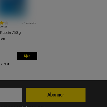
+ 5 varianter
delser
Kasein 750 g
tion
Kjøp
s
239 kr
Abonner