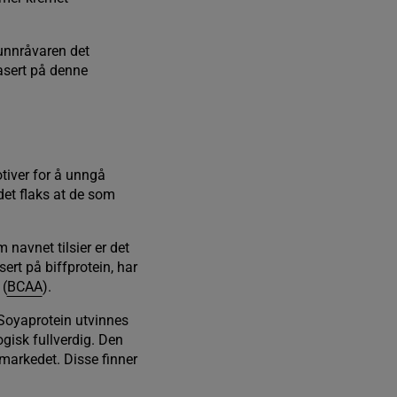
runnråvaren det
asert på denne
otiver for å unngå
det flaks at de som
 navnet tilsier er det
ert på biffprotein, har
 (
BCAA
).
 Soyaprotein utvinnes
gisk fullverdig. Den
 markedet. Disse finner