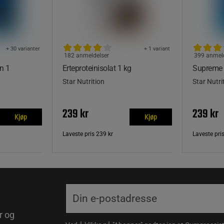
+ 30 varianter
+ 1 variant
182 anmeldelser
399 anmel
n 1
Erteproteinisolat 1 kg
Supreme 
Star Nutrition
Star Nutri
239 kr
239 kr
Kjøp
Kjøp
Laveste pris
239 kr
Laveste pri
r og