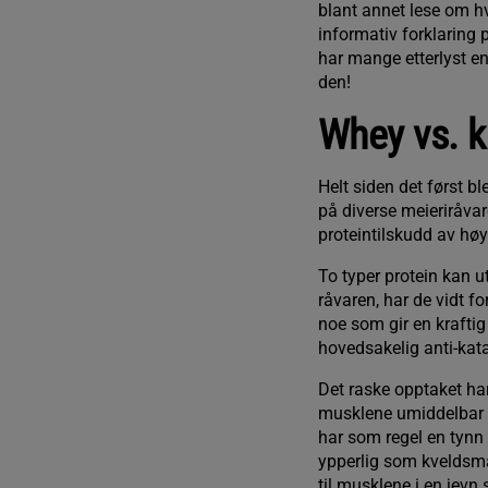
blant annet lese om hvo
informativ forklaring 
har mange etterlyst en
den!
Whey vs. k
Helt siden det først b
på diverse meieriråvar
proteintilskudd av høy k
To typer protein kan u
råvaren, har de vidt f
noe som gir en krafti
hovedsakelig anti-kat
Det raske opptaket har
musklene umiddelbar ti
har som regel en tynn
ypperlig som kveldsmålt
til musklene i en jev