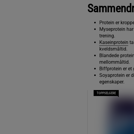
Sammendr
Protein er kropp
Myseprotein har 
trening.
Kaseinprotein
ta
kveldsmåltid.
Blandede protei
mellommåltid.
Biffprotein er et
Soyaprotein er d
egenskaper.
TOPPSELGERE