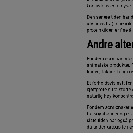
konsistens enn myse.
Den senere tiden har d
utvinnes fra) innehol
proteinkilden er fine 
Andre alte
For dem som har intole
animalske produkter, f
finnes, faktisk fungerer
Et forholdsvis nytt fe
kjøttprotein fra storfe
naturlig høy konsentr
For dem som ønsker et 
fra soyabønner og er e
siste tiden har også p
du under kategorien øv