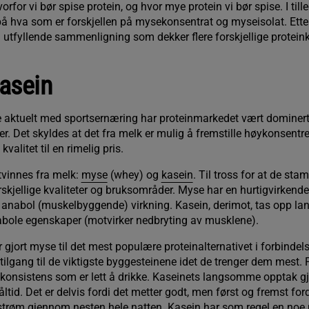
rfor vi bør spise protein, og hvor mye protein vi bør spise. I till
på hva som er forskjellen på mysekonsentrat og myseisolat. Etter 
 utfyllende sammenligning som dekker flere forskjellige protein
asein
le aktuelt med sportsernæring har proteinmarkedet vært dominert
er. Det skyldes at det fra melk er mulig å fremstille høykonsent
valitet til en rimelig pris.
tvinnes fra melk:
myse
(whey) og
kasein
. Til tross for at de s
orskjellige kvaliteter og bruksområder. Myse har en hurtigvirkende
g anabol (muskelbyggende) virkning. Kasein, derimot, tas opp l
abole egenskaper (motvirker nedbryting av musklene).
 gjort myse til det mest populære proteinalternativet i forbindel
lgang til de viktigste byggesteinene idet de trenger dem mest. 
 konsistens som er lett å drikke. Kaseinets langsomme opptak gj
id. Det er delvis fordi det metter godt, men først og fremst fordi
n strøm gjennom nesten hele natten. Kasein har som regel en noe