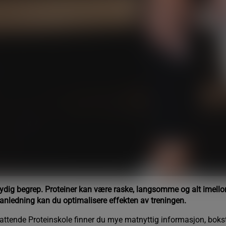
ydig begrep. Proteiner kan være raske, langsomme og alt imellom
g anledning kan du optimalisere effekten av treningen.​
ttende Proteinskole finner du mye matnyttig informasjon, boksta