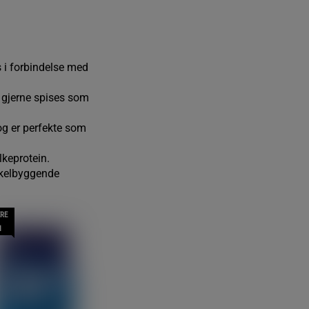
s i forbindelse med
 gjerne spises som
g er perfekte som
lkeprotein.
skelbyggende
RE
N