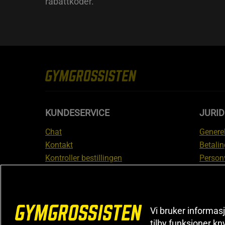
rabattkoder.
KUNDESERVICE
JURI
Chat
Generel
Kontakt
Betalin
Kontroller bestillingen
Person
Angre kjøp
Leverin
Reklamere
Medlem
FAQ
Prisløf
Vi bruker informasj
Inform
tilby funksjoner kn
reklam