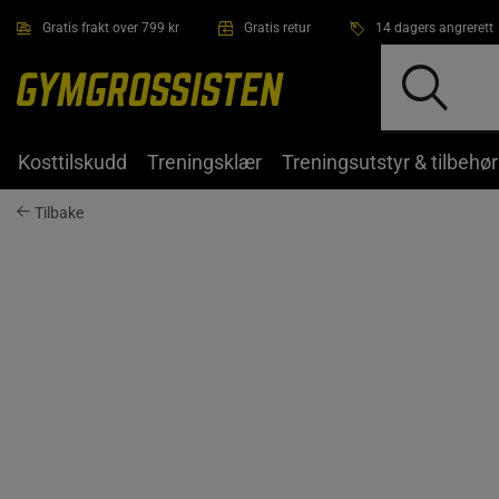
Hopp til hovedinnholdet
Gratis frakt over 799 kr
Gratis retur
14 dagers angrerett
Kosttilskudd
Treningsklær
Treningsutstyr & tilbehør
Tilbake