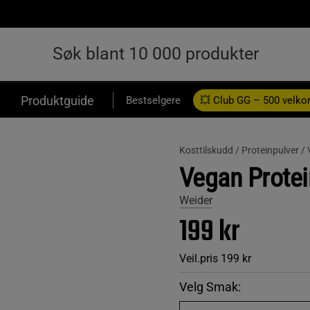
Produktguide
Bestselgere
💥 Club GG – 500 velk
Kosttilskudd /
Proteinpulver /
Vegan Protei
Weider
199 kr
Veil.pris
199 kr
Velg Smak: