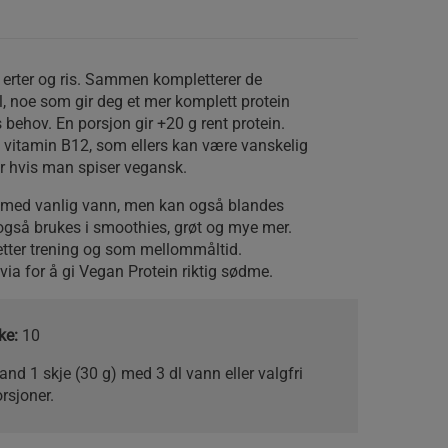
 erter og ris. Sammen kompletterer de
, noe som gir deg et mer komplett protein
s behov. En porsjon gir +20 g rent protein.
 vitamin B12, som ellers kan være vanskelig
er hvis man spiser vegansk.
t med vanlig vann, men kan også blandes
også brukes i smoothies, grøt og mye mer.
etter trening og som mellommåltid.
via for å gi Vegan Protein riktig sødme.
ke:
10
and 1 skje (30 g) med 3 dl vann eller valgfri
rsjoner.