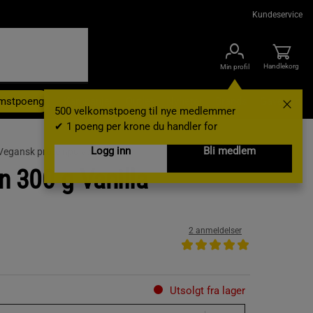
Kundeservice
Handlekorg
Min profil
omstpoeng
Kampanjer
Outlet
Nyheter
Brands
Gavekort
500 velkomstpoeng til nye medlemmer
✔ 1 poeng per krone du handler for
Logg inn
Bli medlem
Vegansk proteinpulver
n 300 g Vanilla
2 anmeldelser
Utsolgt fra lager