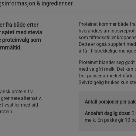
sinformasjon & ingredienser
Proteinet kommer både fra
r fra både erter
hverandres aminosyreprofil
er søtet med stevia
som tilfredsstiller kroppen
e proteinvalg som
Dette er også supplert med
ommåltid.
å få i tilstrekkelige mengd
Proteinet blander seg god
med valgfri melk. Det kan 
Det passer utmerket både 
Selvfølgelig brukes kun ste
ansk protein fra
 grønnere alternativ.
Antall porsjoner per pak
livsstiler med sitt
rotein.
Anbefalt daglig dose:
Bl
melk. En pakke gir 10 po