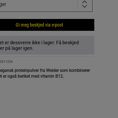
ger
Gi meg beskjed via e-post
t er dessverre ikke i lager. Få beskjed
r på lager igen.
2311226
vegansk proteinpulver fra Weider som kombinerer
Det er også beriket med vitamin B12.