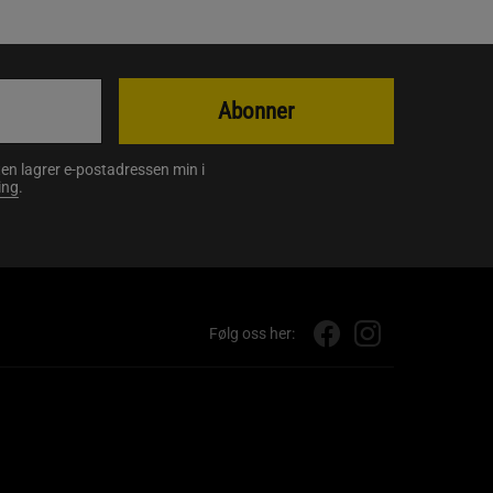
Abonner
en lagrer e-postadressen min i
ing
.
Følg oss her: