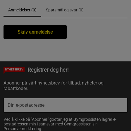
Anmeldelser (0)
Spørsmål og svar (0)
Skriv anmeldelse
Registrer deg her!
NYHETSBREV
Abonner på vårt nyhetsbrev for tilbud, nyheter og
rabattkoder.
Ved å klikke på "Abonner" godtar jeg at Gymgrossisten lagrer e-
postadressen min i samsvar med Gymgrossisten sin
Personvernerklæring
.