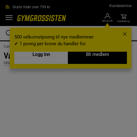
Hopp til hovedinnholdet
Kundeservice
Gratis frakt over 799 kr
Min profil
Handlekorg
500 velkomstpoeng til nye medlemmer
✔ 1 poeng per krone du handler for
Campaigns /
Weekly campaigns /
summer-bottoms-men
Vanish Woven 2in1 Shorts, Castlerock, S
Logg inn
Bli medlem
Under Armour