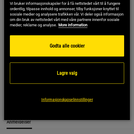
Vi bruker informasjonskapsler for å få nettstedet vårt til å fungere
ordentlig, tilpasse innhold og annonser, tilby funksjoner knyttet til
sosiale medier og analysere trafikken vår. Vi deler også informasjon
om din bruk av nettstedet vårt med våre partnere innenfor sosiale
S
medier, reklame og analyse.
More information
Kjøp
Godta alle cookier
Gratis frakt over 799 kr
Gratis retur
14 dagers angrerett
Lagre valg
SKU #1373764-025R | EAN
197777336934
Under Armour Vanish 2-in-1 Shorts er designet for å levere
maksimal ytelse under dine mest intensive treningsøkter.
Informasjonskapselinnstillinger
Anmeldelser