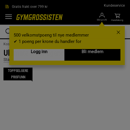
Hopp til hovedinnholdet
Kundeservice
Gratis frakt over 799 kr
Min profil
Handlekorg
500 velkomstpoeng til nye medlemmer
✔ 1 poeng per krone du handler for
Kosttilskudd /
Muskelvekst /
Ashwagandha
Ultimate Ashwagandha, 120 caps
Logg inn
Bli medlem
Star Nutrition
TOPPSELGERE
PRISFUNN