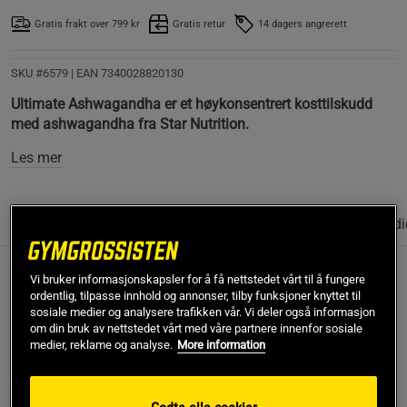
Gratis frakt over 799 kr
Gratis retur
14 dagers angrerett
SKU #6579
| EAN
7340028820130
Ultimate Ashwagandha er et høykonsentrert kosttilskudd
med ashwagandha fra Star Nutrition.
Les mer
Informasjon
Anmeldelser
(71)
Næringsinformasjon & ingredi
Vi bruker informasjonskapsler for å få nettstedet vårt til å fungere
Ashwagandha har en lang historisk bruk, blant annet
ordentlig, tilpasse innhold og annonser, tilby funksjoner knyttet til
innen Ayurveda. I dag er det mulig å få fram
sosiale medier og analysere trafikken vår. Vi deler også informasjon
nøyaktige ekstrakter med standardisert innhold.
om din bruk av nettstedet vårt med våre partnere innenfor sosiale
medier, reklame og analyse.
More information
Ultimate Ashwagandha inneholder et slikt ekstrakt i
form av Sensoril®. Også sammen med piperin fra
svart pepper.