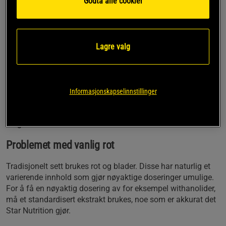
Godta alle cookier
Ashwagandha som Sensoril®
Med 10 % withanolider
Beriket med piperin
Lagre valg
30 – 60 dagers bruk
Elgammel tradisjon
Ashwagandha har blitt brukt i tusenvis av år, ikke minst i
Asia og innen Ayurveda hvor ashwagandha fortsatt brukes i
Informasjonskapselinnstillinger
stor utstrekning. I moderne tid har denne planten også
funnet sin vei inn i det vestlige samfunnet og har raskt blitt
meget verdsatt.
Problemet med vanlig rot
Tradisjonelt sett brukes rot og blader. Disse har naturlig et
varierende innhold som gjør nøyaktige doseringer umulige.
For å få en nøyaktig dosering av for eksempel withanolider,
må et standardisert ekstrakt brukes, noe som er akkurat det
Star Nutrition gjør.