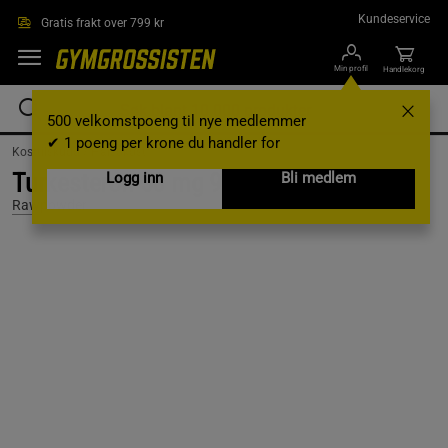
Hopp til hovedinnholdet
Kundeservice
Gratis frakt over 799 kr
Min profil
Handlekorg
500 velkomstpoeng til nye medlemmer
✔ 1 poeng per krone du handler for
Kosttilskudd /
Hälsokost
Turkesteron 50 mg 90 kapslar
Logg inn
Bli medlem
Rawpowder