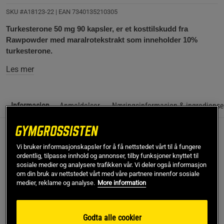
SKU #A18123-22
| EAN
7340135210305
Turkesterone 50 mg 90 kapsler, er et kosttilskudd fra
Rawpowder med maralrotekstrakt som inneholder 10%
turkesterone.
Les mer
Informasjon
Anmeldelser
Næringsinformasjon & ingrediense
Turkesterone er et interessant supplement å bruke,
Vi bruker informasjonskapsler for å få nettstedet vårt til å fungere
spesielt sammen med en bulk. Dette produktet gir
ordentlig, tilpasse innhold og annonser, tilby funksjoner knyttet til
hele 500 mg maralrotekstrakt hvorav 50 mg er ren
sosiale medier og analysere trafikken vår. Vi deler også informasjon
om din bruk av nettstedet vårt med våre partnere innenfor sosiale
turkesterone. For best resultat anbefales den
medier, reklame og analyse.
More information
høyeste dosen.
500 mg maralrot
Godta alle cookier
50 mg turkesterone