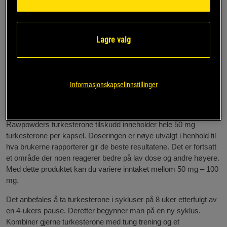
Tilhører kategorien muskelgainer
Varer i 45 – 90 dager
Turkesterone er et naturlig forekommende stoff som finnes i små
Lagre valg
mengder i noen planter og dyr. I dette produktet brukes
Rhaponticum carthamoides som en kilde til turkesterone.
Rhaponticum carthamoides, også kjent som maralrot, er en
flerårig urt som hovedsakelig vokser i områder av Sentral-Asia
Informasjonskapselinnstillinger
og Øst-Europa. Den vokser naturlig i subalpine og alpine enger i
disse regionene.
Rawpowders turkesterone tilskudd inneholder hele 50 mg
turkesterone per kapsel. Doseringen er nøye utvalgt i henhold til
hva brukerne rapporterer gir de beste resultatene. Det er fortsatt
et område der noen reagerer bedre på lav dose og andre høyere.
Med dette produktet kan du variere inntaket mellom 50 mg – 100
mg.
Det anbefales å ta turkesterone i sykluser på 8 uker etterfulgt av
en 4-ukers pause. Deretter begynner man på en ny syklus.
Kombiner gjerne turkesterone med tung trening og et