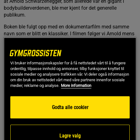
at Arnold Schwarzenegger, som allerede var en gigant i
bodybuilderverdenen, ble mer kjent for det generelle
publikum.
Boken ble fulgt opp med en dokumentarfilm med samme
navn som er blitt en klassiker. I filmen følger vi Arnold mens
han trener frem til Mr. Olympia sammen med Franco
Colombo og resten av gjengen. Scenene fra Gold’s Gym i
Venice har i aller høyeste grad bidratt til å gjøre sporten
populær og gi den en slags stjernestatus den ikke hadde
Vi bruker informasjonskapsler for å få nettstedet vårt til å fungere
hatt før. Arnold beskriver i en berømt scene blant annet den
ordentlig, tilpasse innhold og annonser, tilby funksjoner knyttet til
fantastiske følelsen det er når blodet pumpes inn i musklene
sosiale medier og analysere trafikken vår. Vi deler også informasjon
om din bruk av nettstedet vårt med våre partnere innenfor sosiale
under trening.
medier, reklame og analyse.
More information
Christine Le Monde trener på Gold's:
►Hvorfor trener du her?
Godta alle cookier
Jeg elsker Gold’s fordi jeg blir motivert av å trene ved siden
av de proffe. Jeg blir ganske enkelt inspirert, og hver dag får
jeg tips om nye teknikker og måter å trene på. Det er ikke en
Lagre valg
fordømt helseklubb, ha ha. Det er et ordentlig treningssenter