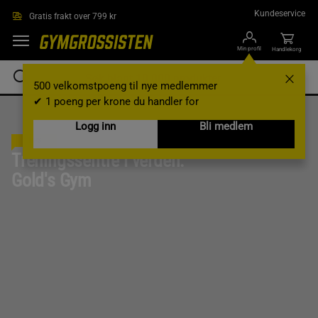
Hopp til hovedinnholdet
Kundeservice
Gratis frakt over 799 kr
Min profil
Handlekorg
500 velkomstpoeng til nye medlemmer
✔ 1 poeng per krone du handler for
Logg inn
Bli medlem
TIPS
Treningssentre i verden:
Gold's Gym