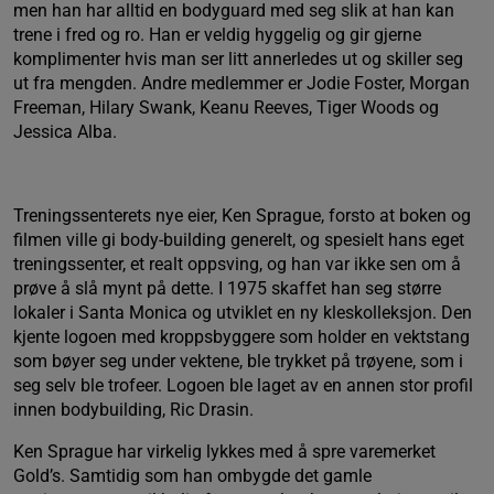
men han har alltid en bodyguard med seg slik at han kan
trene i fred og ro. Han er veldig hyggelig og gir gjerne
komplimenter hvis man ser litt annerledes ut og skiller seg
ut fra mengden. Andre medlemmer er Jodie Foster, Morgan
Freeman, Hilary Swank, Keanu Reeves, Tiger Woods og
Jessica Alba.
Treningssenterets nye eier, Ken Sprague, forsto at boken og
filmen ville gi body-building generelt, og spesielt hans eget
treningssenter, et realt oppsving, og han var ikke sen om å
prøve å slå mynt på dette. I 1975 skaffet han seg større
lokaler i Santa Monica og utviklet en ny kleskolleksjon. Den
kjente logoen med kroppsbyggere som holder en vektstang
som bøyer seg under vektene, ble trykket på trøyene, som i
seg selv ble trofeer. Logoen ble laget av en annen stor profil
innen bodybuilding, Ric Drasin.
Ken Sprague har virkelig lykkes med å spre varemerket
Gold’s. Samtidig som han ombygde det gamle