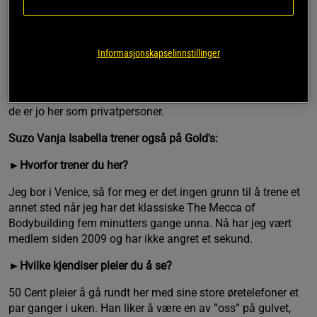
for seriøse kroppsbyggere.
►Hvilke kjendiser pleier du å se?
Informasjonskapselinnstillinger
Det er en del av spenningen at man aldri vet hvem som
dukker opp. Det er jo mange filmstjerner og kroppsbyggere
som er stamkunder her, men jeg vil helst ikke nevne navn –
de er jo her som privatpersoner.
Suzo Vanja Isabella trener også på Gold's:
►Hvorfor trener du her?
Jeg bor i Venice, så for meg er det ingen grunn til å trene et
annet sted når jeg har det klassiske The Mecca of
Bodybuilding fem minutters gange unna. Nå har jeg vært
medlem siden 2009 og har ikke angret et sekund.
►Hvilke kjendiser pleier du å se?
50 Cent pleier å gå rundt her med sine store øretelefoner et
par ganger i uken. Han liker å være en av ”oss” på gulvet,