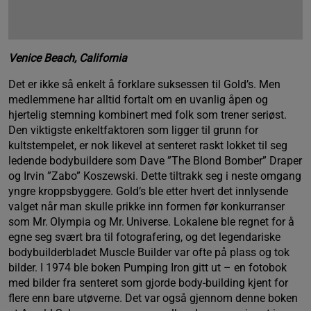
Venice Beach, California
Det er ikke så enkelt å forklare suksessen til Gold’s. Men
medlemmene har alltid fortalt om en uvanlig åpen og
hjertelig stemning kombinert med folk som trener seriøst.
Den viktigste enkeltfaktoren som ligger til grunn for
kultstempelet, er nok likevel at senteret raskt lokket til seg
ledende bodybuildere som Dave ”The Blond Bomber” Draper
og Irvin ”Zabo” Koszewski. Dette tiltrakk seg i neste omgang
yngre kroppsbyggere. Gold’s ble etter hvert det innlysende
valget når man skulle prikke inn formen før konkurranser
som Mr. Olympia og Mr. Universe. Lokalene ble regnet for å
egne seg svært bra til fotografering, og det legendariske
bodybuilderbladet Muscle Builder var ofte på plass og tok
bilder. I 1974 ble boken Pumping Iron gitt ut – en fotobok
med bilder fra senteret som gjorde body-building kjent for
flere enn bare utøverne. Det var også gjennom denne boken