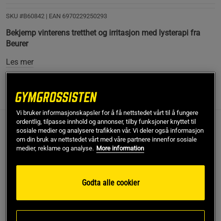
SKU #B60842
| EAN
6970229250293
Bekjemp vinterens tretthet og irritasjon med lysterapi fra
Beurer
Les mer
Informasjon
Anmeldelser
Vi bruker informasjonskapsler for å få nettstedet vårt til å fungere
ordentlig, tilpasse innhold og annonser, tilby funksjoner knyttet til
Beurer TL 85 er en lysterapilampe som tilbyr velværelys for
sosiale medier og analysere trafikken vår. Vi deler også informasjon
om din bruk av nettstedet vårt med våre partnere innenfor sosiale
både kropp og sjel. Den er spesielt designet for å
medier, reklame og analyse.
More information
kompensere for mangelen på naturlig dagslys i de mørke
vintermånedene og kan være til nytte ved symptomer på
lysmangel, som dårlig humør og mangel på energi.
Godta alle cookier
Redusere tretthet
Forbedre velværet for kropp og sinn
For lys i de mørke vintermånedene