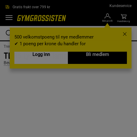
Hopp til hovedinnholdet
Kundeservice
Gratis frakt over 799 kr
Min profil
Handlekorg
500 velkomstpoeng til nye medlemmer
✔ 1 poeng per krone du handler for
Treningsutstyr & tilbehør /
Elektronikk /
Rødt lysterapi
TL 85 Lysterapi lampe
Logg inn
Bli medlem
Beurer