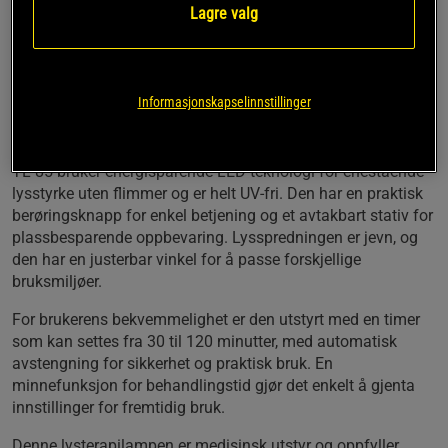
Omtrent 14000 Lux i lysintensitet
Lagre valg
4 behandlingsnivåer
Lysterapilampen har en imponerende lysintensitet på rundt
14 000 Lux, noe som gjør den svært effektiv for lysterapi.
Informasjonskapselinnstillinger
Lampen er spesielt designet for deg som ønsker å forbedre
velværet i løpet av vintermånedene.
TL 85 bruker energisparende LED-teknologi for enestående
lysstyrke uten flimmer og er helt UV-fri. Den har en praktisk
berøringsknapp for enkel betjening og et avtakbart stativ for
plassbesparende oppbevaring. Lysspredningen er jevn, og
den har en justerbar vinkel for å passe forskjellige
bruksmiljøer.
For brukerens bekvemmelighet er den utstyrt med en timer
som kan settes fra 30 til 120 minutter, med automatisk
avstengning for sikkerhet og praktisk bruk. En
minnefunksjon for behandlingstid gjør det enkelt å gjenta
innstillinger for fremtidig bruk.
Denne lysterapilampen er medisinsk utstyr og oppfyller