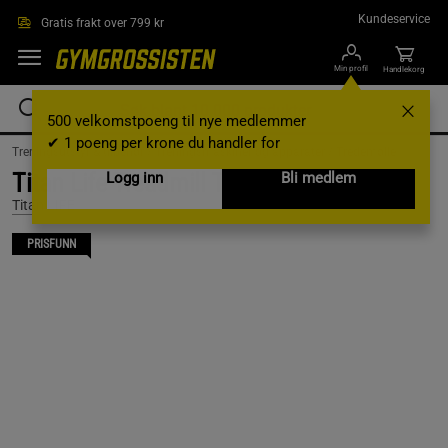
Hopp til hovedinnholdet
Kundeservice
Gratis frakt over 799 kr
Min profil
Handlekorg
500 velkomstpoeng til nye medlemmer
✔ 1 poeng per krone du handler for
Treningsutstyr & tilbehør /
Treningsmaskiner og apparater /
Tredemølle
Titan Life Treadmill T96
Logg inn
Bli medlem
Titan LIFE
PRISFUNN