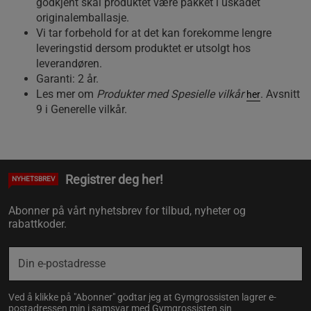
godkjent skal produktet være pakket i uskadet
originalemballasje.
Vi tar forbehold for at det kan forekomme lengre
leveringstid dersom produktet er utsolgt hos
leverandøren.
Garanti: 2 år.
Les mer om
Produkter med Spesielle vilkår
. Avsnitt
her
9 i Generelle vilkår.
Registrer deg her!
NYHETSBREV
Abonner på vårt nyhetsbrev for tilbud, nyheter og
rabattkoder.
Ved å klikke på "Abonner" godtar jeg at Gymgrossisten lagrer e-
postadressen min i samsvar med Gymgrossisten sin