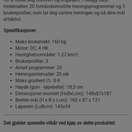
tredemøllen 20 forhåndsinnstilte treningsprogrammer og 3
brukerprofiler, som lar deg variere treningen og nå dine mål
effektivt.
Spesifikasjoner:
Maks brukervekt: 160 kg
Motor: DC, 4 HK
Hastighetsområder: 1-22 km/t
Brukerprofiler: 3
Antall programmer: 20
Helningsintervaller: 20 stk
Maks gradient i%: 8-9
Høyde (gulv - løpebelte): 18,5 cm
Dimensjoner montert (HxBxLcm): 148x87x187
Brettet mål (H x B x Lcm): 160 x 87 x 121
Løperem (LxBcm): 145x54
Det gjelder spesielle vilkår ved kjøp av dette produktet: