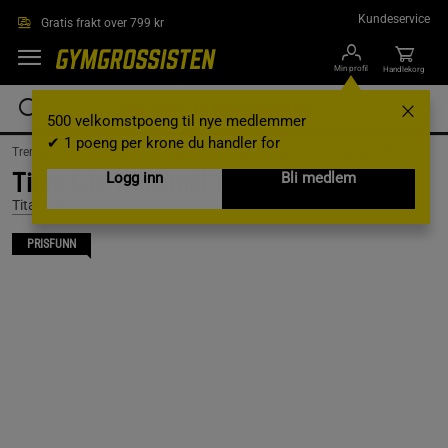
Hopp til hovedinnholdet
Kundeservice
Gratis frakt over 799 kr
Min profil
Handlekorg
500 velkomstpoeng til nye medlemmer
✔ 1 poeng per krone du handler for
Treningsutstyr & tilbehør /
Treningsmaskiner og apparater /
Tredemølle
Titan Life Treadmill T80 PRO
Logg inn
Bli medlem
Titan LIFE
PRISFUNN