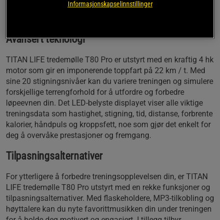
Informasjonskapselinnstillinger
imponerende egenvekt på 95 kg. Dette gir deg en trygg og
stabil løpetur selv under de mest intense treningsøktene.
Avansert teknologi
TITAN LIFE tredemølle T80 Pro er utstyrt med en kraftig 4 hk
motor som gir en imponerende toppfart på 22 km / t. Med
sine 20 stigningsnivåer kan du variere treningen og simulere
forskjellige terrengforhold for å utfordre og forbedre
løpeevnen din. Det LED-belyste displayet viser alle viktige
treningsdata som hastighet, stigning, tid, distanse, forbrente
kalorier, håndpuls og kroppsfett, noe som gjør det enkelt for
deg å overvåke prestasjoner og fremgang.
Tilpasningsalternativer
For ytterligere å forbedre treningsopplevelsen din, er TITAN
LIFE tredemølle T80 Pro utstyrt med en rekke funksjoner og
tilpasningsalternativer. Med flaskeholdere, MP3-tilkobling og
høyttalere kan du nyte favorittmusikken din under treningen
for å holde deg motivert og engasjert. I tillegg tilbyr