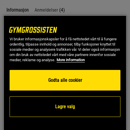
Informasjon
Anmeldelser
(4)
TITAN LIFE tredemølle T80 Pro er en tredemølle designet for
seriøse løpere med høye krav til ytelse, komfort og
Vi bruker informasjonskapsler for å få nettstedet vårt til å fungere
holdbarhet. Med en imponerende løpeoverflate, kraftig
ordentlig, tilpasse innhold og annonser, tilby funksjoner knyttet til
motor og avanserte funksjoner, er denne tredemøllen det
sosiale medier og analysere trafikken vår. Vi deler også informasjon
ultimate valget for å ta løpetreningen til neste nivå
om din bruk av nettstedet vårt med våre partnere innenfor sosiale
medier, reklame og analyse.
More information
20 forhåndsinnstilte programmer
Hastighet opp til 22 km/t
Designet for seriøse idrettsutøvere
Godta alle cookier
Optimal komfort og stabilitet
Med en sjenerøs løpeflate på 54 cm tilbyr TITAN LIFE
Lagre valg
tredemølle T80 Pro en behagelig og realistisk løpetur, lik den
du opplever på treningsstudioet. Til tross for at tredemøllen
er sammenleggbar og har fleksible transporthjul, er den
utrolig stabil takket være sin robuste konstruksjon og