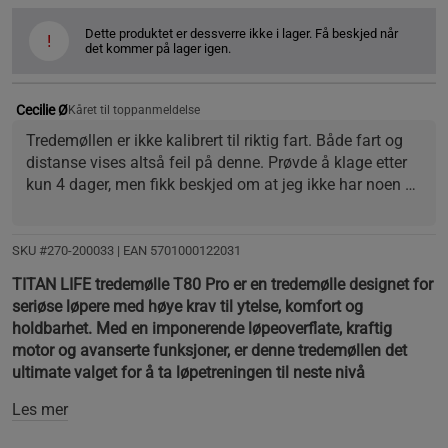
Dette produktet er dessverre ikke i lager. Få beskjed når
!
det kommer på lager igen.
Cecilie Ø
Kåret til toppanmeldelse
Tredemøllen er ikke kalibrert til riktig fart. Både fart og 
distanse vises altså feil på denne. Prøvde å klage etter 
kun 4 dager, men fikk beskjed om at jeg ikke har noen 
rettigheter.
SKU #270-200033
| EAN
5701000122031
TITAN LIFE tredemølle T80 Pro er en tredemølle designet for
seriøse løpere med høye krav til ytelse, komfort og
holdbarhet. Med en imponerende løpeoverflate, kraftig
motor og avanserte funksjoner, er denne tredemøllen det
ultimate valget for å ta løpetreningen til neste nivå
Les mer