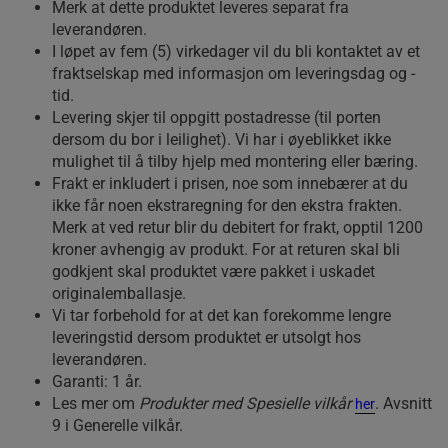
Merk at dette produktet leveres separat fra
leverandøren.
I løpet av fem (5) virkedager vil du bli kontaktet av et
fraktselskap med informasjon om leveringsdag og -
tid.
Levering skjer til oppgitt postadresse (til porten
dersom du bor i leilighet). Vi har i øyeblikket ikke
mulighet til å tilby hjelp med montering eller bæring.
Frakt er inkludert i prisen, noe som innebærer at du
ikke får noen ekstraregning for den ekstra frakten.
Merk at ved retur blir du debitert for frakt, opptil 1200
kroner avhengig av produkt. For at returen skal bli
godkjent skal produktet være pakket i uskadet
originalemballasje.
Vi tar forbehold for at det kan forekomme lengre
leveringstid dersom produktet er utsolgt hos
leverandøren.
Garanti: 1 år.
Les mer om
Produkter med Spesielle vilkår
. Avsnitt
her
9 i Generelle vilkår.