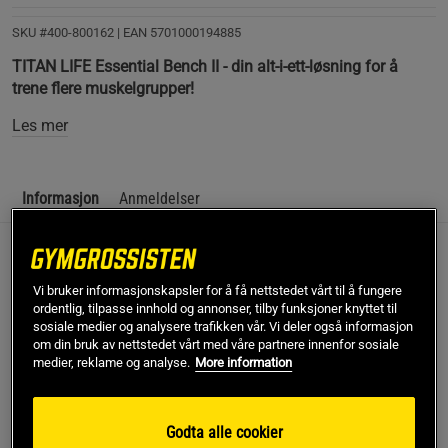
SKU #400-800162
| EAN
5701000194885
TITAN LIFE Essential Bench II - din alt-i-ett-løsning for å
trene flere muskelgrupper!
Les mer
Informasjon
Anmeldelser
TITAN LIFE Essential Bench II - din alt-i-ett-løsning for å
trene flere muskelgrupper!
Vi bruker informasjonskapsler for å få nettstedet vårt til å fungere
ordentlig, tilpasse innhold og annonser, tilby funksjoner knyttet til
Multifunksjonell for ulike øvelser
sosiale medier og analysere trafikken vår. Vi deler også informasjon
Holder for vektstang
om din bruk av nettstedet vårt med våre partnere innenfor sosiale
medier, reklame og analyse.
More information
Justerbart ryggstøtte
Denne multifunksjonsbenken er designet for å gi deg
muligheten til å utføre en rekke forskjellige øvelser og styrke
Godta alle cookier