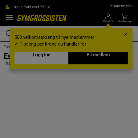
Hopp til hovedinnholdet
Kundeservice
Gratis frakt over 799 kr
Min profil
Handlekorg
500 velkomstpoeng til nye medlemmer
✔ 1 poeng per krone du handler for
Treningsutstyr & tilbehør /
Hjemmetrening /
Treningsbenk
Essential Bench II Treningsbenk
Logg inn
Bli medlem
Titan LIFE