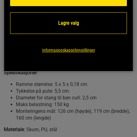
ulike deler av kroppen din. Med det justerbare ryggstøtten
kan du enkelt tilpasse helningen fra 110 til 126 cm for å
skape den perfekte vinkelen for treningen din. I tillegg er
benken utstyrt med to holdere for vektstangen din, noe som
Lagre valg
gjør det enkelt å bytte mellom ulike øvelser og holde
stangen på plass under treningen. TITAN LIFE Essential
Bench II er ikke bare praktisk, men også komfortabel, takket
være putene laget av skum av høy kvalitet. Dette sikrer en
Informasjonskapselinnstillinger
komfortabel og stabil plattform for treningen din, uansett
hvilken øvelse du utfører.
Spesifikasjoner
:
Ramme størrelse: 5 x 5 x 0,18 cm.
Tykkelse på pute: 5,5 cm.
Diameter for stang til ben curl: 2,5 cm
Maks belastning: 150 kg
Monteringens mål: 126 cm (høyde), 119 cm (bredde),
160 cm (lengde)
Materiale
: Skum, PU, stål