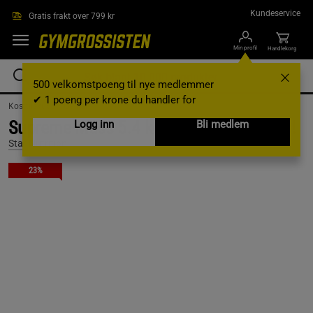
Hopp til hovedinnholdet
Kundeservice
Gratis frakt over 799 kr
Min profil
Handlekorg
500 velkomstpoeng til nye medlemmer
✔ 1 poeng per krone du handler for
Kosttilskudd /
Gainer
Supreme Mass 5.4 kg + Bonus Products!
Logg inn
Bli medlem
Star Nutrition
23%