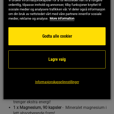
Vi bruker informasjonskapsler for å få nettstedet vårt til å fungere
til en rabatterat pris. - Du velger selv!
ordentlig, tilpasse innhold og annonser, tilby funksjoner knyttet til
sosiale medier og analysere trafikken vår. Vi deler også informasjon
Pakken inneholder:
om din bruk av nettstedet vårt med våre partnere innenfor sosiale
medier, reklame og analyse.
More information
1 x Supreme Mass, 5.4 kg -
For maksimal vektøkning -
Nordens mest solgte gainer!
Pluss valgfritt bonusprodukt, velg selv blandt produktene i
Godta alle cookier
listen nedenfor:
1 x Ultimate CLA, 90kapsler
- Sikkert og effektivt
kosttilskudd for fettreduksjon!
Lagre valg
1 x Ultimate Omega-3, 90 kapsler
- Sunn fiskeolje med
flerumettede fettsyrer!
1 x Ultimate Vitamins & Minerals, 60
tabletter
- Balansert vitamin- og mineralkompleks!
Informasjonskapselinnstillinger
1 x Vitamins & Minerals Daily, 60 kapsler
- Balansert
vitamin- og mineralkompleks!
1 x Caffeine 100 mg, 100 tabletter
- For deg som
trenger ekstra energi!
1 x Magnesium, 90 kapsler
- Mineralet magnesium i
lett absorberende form!