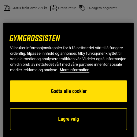
Gratis frakt over 799 kr
Gratis retur
14 dagers angrerett
SKU #59180
| EAN
018713591807
Bli sterkere og mer fleksibel med det anbefalte terapiredskapet:
resistensbånd!
Vi bruker informasjonskapsler for å få nettstedet vårt til å fungere
Les mer
ordentlig, tilpasse innhold og annonser, tilby funksjoner knyttet til
sosiale medier og analysere trafikken vår. Vi deler også informasjon
om din bruk av nettstedet vårt med våre partnere innenfor sosiale
medier, reklame og analyse.
More information
Informasjon
Anmeldelser
(1)
Godta alle cookier
Bli sterkere og mer fleksibel med det anbefalte
terapiredskapet: resistensbånd!
Øk skulderfleksibiliteten og bevegelsesområdet, styrk øvre
Lagre valg
ryggmuskulaturen, forbedre holdningen og styrk
kjernemuskulaturen med denne alt-i-ett pakken med
resistensbånd. Strength & Flexibility Kit vil gi treningen din