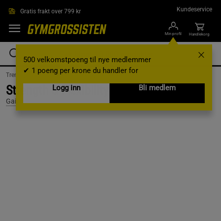
Hopp til hovedinnholdet
Kundeservice
Gratis frakt over 799 kr
Min profil
Handlekorg
500 velkomstpoeng til nye medlemmer
✔ 1 poeng per krone du handler for
Treningsutstyr & tilbehør /
Treningsstrikker /
Flex bands
Strength & Flexibility Gummibånd Kit
Logg inn
Bli medlem
Gaiam