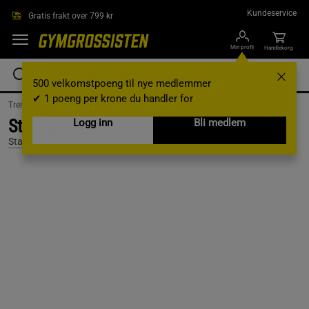
Hopp til hovedinnholdet
Kundeservice
Gratis frakt over 799 kr
Min profil
Handlekorg
500 velkomstpoeng til nye medlemmer
✔ 1 poeng per krone du handler for
Treningsutstyr & tilbehør /
Treningsbager /
Sportsbager
Star Gym Bag
Logg inn
Bli medlem
Star Wear