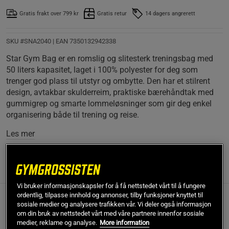
Gratis frakt over 799 kr
Gratis retur
14 dagers angrerett
SKU #SNA2040
| EAN
7350132942338
Star Gym Bag er en romslig og slitesterk treningsbag med
50 liters kapasitet, laget i 100% polyester for deg som
trenger god plass til utstyr og ombytte. Den har et stilrent
design, avtakbar skulderreim, praktiske bærehåndtak med
gummigrep og smarte lommeløsninger som gir deg enkel
organisering både til trening og reise.
Les mer
Informasjon
Anmeldelser
(4)
Vi bruker informasjonskapsler for å få nettstedet vårt til å fungere
ordentlig, tilpasse innhold og annonser, tilby funksjoner knyttet til
Beskrivelse
sosiale medier og analysere trafikken vår. Vi deler også informasjon
om din bruk av nettstedet vårt med våre partnere innenfor sosiale
medier, reklame og analyse.
More information
Star Gym Bag er en romslig treningsbag med 50 liter