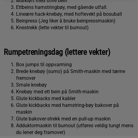
Markløft med stive bein
Ettbeins hamstringbøy, med gående utfall.
Lineære hack-knebøy, med hoftevekt på bosuball
Beinpress (Jeg liker å bruke beinpressmaskin)
Knestrekk (lette vekter til burnout)
Rumpetreningsdag (lettere vekter)
Box jumps til oppvarming
Brede knebøy (sumo) på Smith-maskin med tærne
fremover
Smale knebøy
Knebøy med ett bein på Smith-maskin
Glute kickbacks med kabler
Glute kickbacks med hamstring-bøy bakover på
maskin
Glute bakover-strekk med en pull-up maskin
Adduktormaskin til burnout (utføres veldig tungt mens
du lener deg framover)