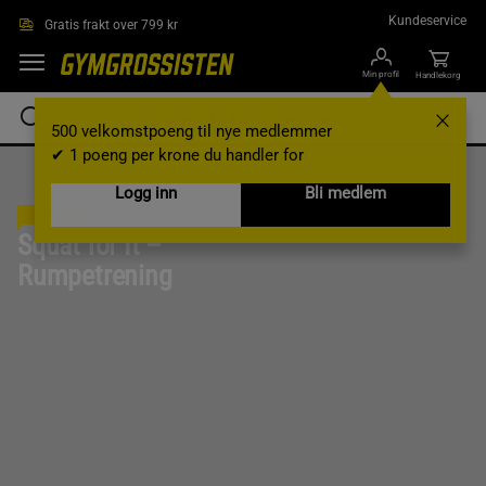
Hopp til hovedinnholdet
Kundeservice
Gratis frakt over 799 kr
Min profil
Handlekorg
500 velkomstpoeng til nye medlemmer
✔ 1 poeng per krone du handler for
Logg inn
Bli medlem
GUIDE
Squat for It –
Rumpetrening