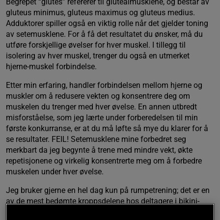
Begrepet “glutes” refererer til glutealmusklene, og består av
gluteus minimus, gluteus maximus og gluteus medius.
Adduktorer spiller også en viktig rolle når det gjelder toning
av setemusklene. For å få det resultatet du ønsker, må du
utføre forskjellige øvelser for hver muskel. I tillegg til
isolering av hver muskel, trenger du også en utmerket
hjerne-muskel forbindelse.
Etter min erfaring, handler forbindelsen mellom hjerne og
muskler om å redusere vekten og konsentrere deg om
muskelen du trenger med hver øvelse. En annen utbredt
misforståelse, som jeg lærte under forberedelsen til min
første konkurranse, er at du må løfte så mye du klarer for å
se resultater. FEIL! Setemusklene mine forbedret seg
merkbart da jeg begynte å trene med mindre vekt, økte
repetisjonene og virkelig konsentrerte meg om å forbedre
muskelen under hver øvelse.
Jeg bruker gjerne en hel dag kun på rumpetrening; det er en
av de mest bedømte kroppsdelene hos deltagere i bikini-
konkurranser. Jeg starter vanligvis med en tyngre