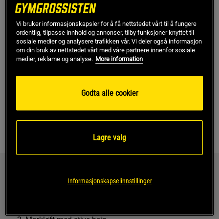
treningsdag på mandager, med sammensatte øvelser for
beina. På torsdager, da beina mine har slappet av et par
dager, gjør jeg mer isolerte øvelser for setemuskulaturen.
Vi bruker informasjonskapsler for å få nettstedet vårt til å fungere
ordentlig, tilpasse innhold og annonser, tilby funksjoner knyttet til
(Dette er en morsom treningsdag der du kan være veldig
sosiale medier og analysere trafikken vår. Vi deler også informasjon
kreativ med øvelsene!)
om din bruk av nettstedet vårt med våre partnere innenfor sosiale
medier, reklame og analyse.
More information
Gakic
Ønsker du litt ekstra hjelp for å ta rumpetreningen til et helt
Godta alle cookier
nytt nivå? Gakic er en eksklusiv ingrediens hos MuscleTech
som er blitt studert og utarbeidet for å jobbe direkte med
muskelfibrene. Det forbedrer tretthetsmotstanden på
dramatisk vis, øker stimuleringen av muskelveksten og gjør
Lagre valg
at utøveren kan løfte mer vekt med flere repetisjoner!
Her er et eksempel på hvordan mine treningsdager med
bein- og rumpemuskler ser ut:
Informasjonskapselinnstillinger
Beintreningsdag (tung)
Skulderbrede knebøy på stativ – 90 grader