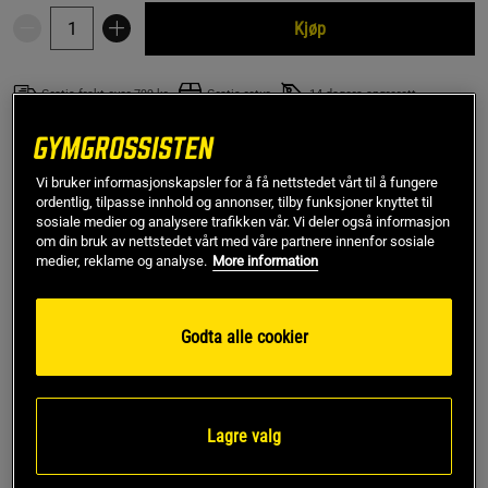
Kjøp
Gratis frakt over 799 kr
Gratis retur
14 dagers angrerett
RP
Kåret til toppanmeldelse
Vi bruker informasjonskapsler for å få nettstedet vårt til å fungere
Flaske av god kvalitet i fine farger som gjør ristejobben 
ordentlig, tilpasse innhold og annonser, tilby funksjoner knyttet til
godt. Den lille størrelsen er lett å ta med i en bag. Jeg 
sosiale medier og analysere trafikken vår. Vi deler også informasjon
anbefaler.
om din bruk av nettstedet vårt med våre partnere innenfor sosiale
medier, reklame og analyse.
More information
SKU #9955-333R | EAN
7350057181980
Godta alle cookier
Smartshake Slim - Supersuksessen smartshake, nå i en enda
mer slank og hendig versjon! Stilig, praktisk og smart!
Les mer
Lagre valg
Informasjon
Anmeldelser
(48)