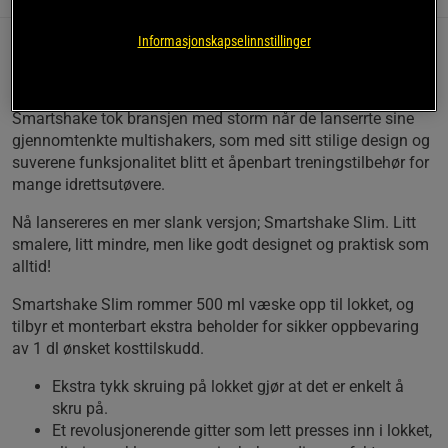
Informasjonskapselinnstillinger
Smartshake Slim - Supersuksessen Smartshake, nå i en
enda mer slank og hendig versjon! Stilig, praktisk og smart!
Smartshake tok bransjen med storm når de lanserrte sine
gjennomtenkte multishakers, som med sitt stilige design og
suverene funksjonalitet blitt et åpenbart treningstilbehør for
mange idrettsutøvere.
Nå lansereres en mer slank versjon; Smartshake Slim. Litt
smalere, litt mindre, men like godt designet og praktisk som
alltid!
Smartshake Slim rommer 500 ml væske opp til lokket, og
tilbyr et monterbart ekstra beholder for sikker oppbevaring
av 1 dl ønsket kosttilskudd.
Ekstra tykk skruing på lokket gjør at det er enkelt å
skru på.
Et revolusjonerende gitter som lett presses inn i lokket,