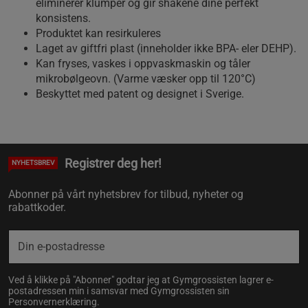
eliminerer klumper og gir shakene dine perfekt
konsistens.
Produktet kan
resirkuleres
L
aget av
giftfri
plast (inneholder ikke
BPA- eler DEHP).
Kan fryses, vaskes i oppvaskmaskin og tåler
mikrobølgeovn. (Varme væsker opp til 120°C)
Beskyttet med patent og designet i Sverige.
Registrer deg her!
NYHETSBREV
Abonner på vårt nyhetsbrev for tilbud, nyheter og
rabattkoder.
Ved å klikke på "Abonner" godtar jeg at Gymgrossisten lagrer e-
postadressen min i samsvar med Gymgrossisten sin
Personvernerklæring
.