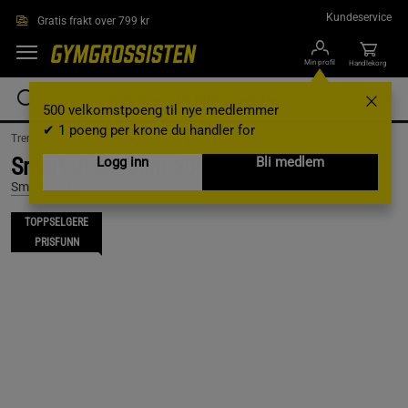
Hopp til hovedinnholdet
Kundeservice
Gratis frakt over 799 kr
Min profil
Handlekorg
500 velkomstpoeng til nye medlemmer
✔ 1 poeng per krone du handler for
Treningsutstyr & tilbehør /
Vannflasker og shakers /
Shaker
Smartshake Slim 500ml, Neon Blue
Logg inn
Bli medlem
Smartshake
TOPPSELGERE
PRISFUNN