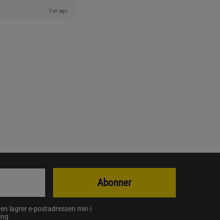
2 yr. ago
Abonner
en lagrer e-postadressen min i
ing
.