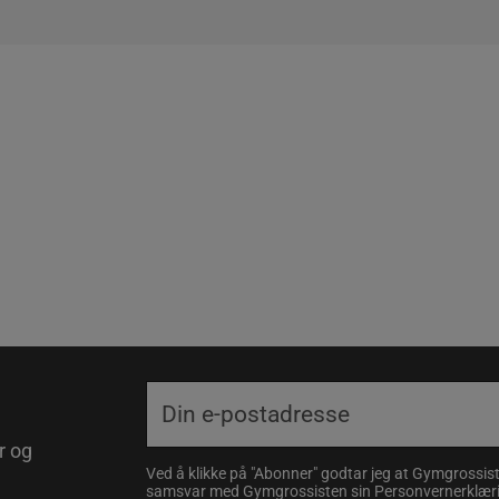
r og
Ved å klikke på "Abonner" godtar jeg at Gymgrossist
samsvar med Gymgrossisten sin
Personvernerklær