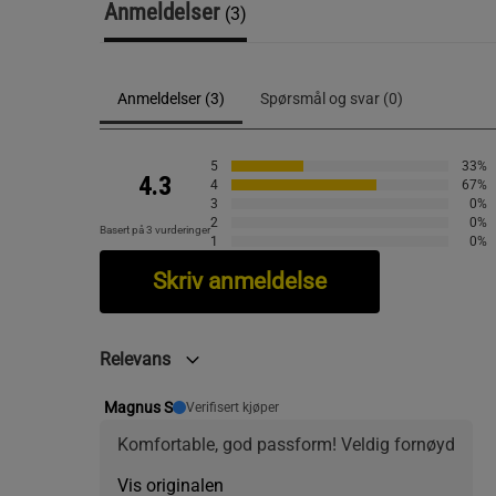
Anmeldelser
(3)
Anmeldelser (3)
Spørsmål og svar (0)
5
33%
4.3
4
67%
3
0%
2
0%
Basert på 3 vurderinger
1
0%
Skriv anmeldelse
Relevans
Magnus S
Verifisert kjøper
Komfortable, god passform! Veldig fornøyd
Vis originalen