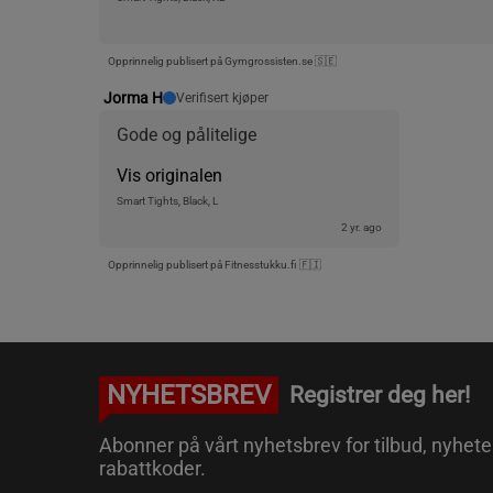
Opprinnelig publisert på Gymgrossisten.se 🇸🇪
Jorma H
Verifisert kjøper
Gode og pålitelige
Vis originalen
Smart Tights, Black, L
2 yr. ago
Opprinnelig publisert på Fitnesstukku.fi 🇫🇮
NYHETSBREV
Registrer deg her!
Abonner på vårt nyhetsbrev for tilbud, nyhete
rabattkoder.