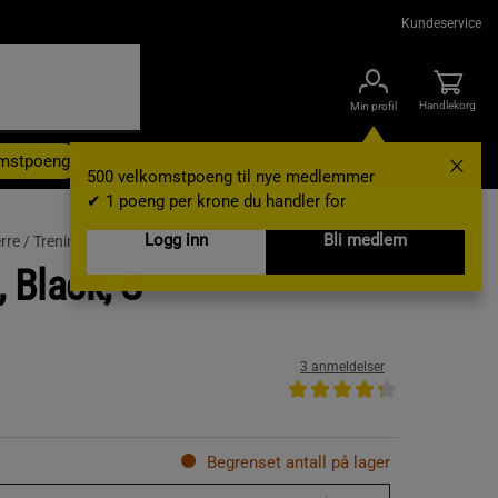
Kundeservice
Handlekorg
Min profil
omstpoeng
Kampanjer
Outlet
Nyheter
Brands
Gavekort
500 velkomstpoeng til nye medlemmer
✔ 1 poeng per krone du handler for
Logg inn
Bli medlem
rre /
Treningsshorts
 Black, S
3 anmeldelser
Begrenset antall på lager