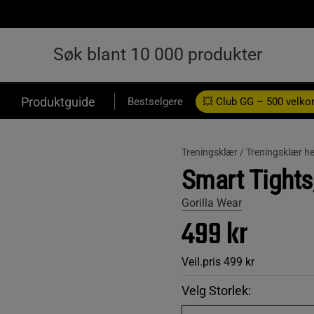
Produktguide
Bestselgere
💥 Club GG – 500 velk
Treningsklær /
Treningsklær he
Smart Tights,
Gorilla Wear
499 kr
Veil.pris
499 kr
Velg Storlek: