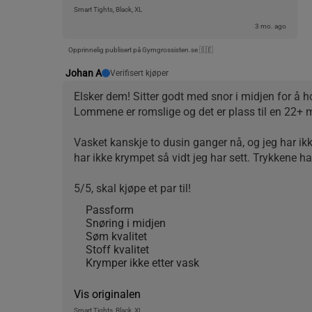
Smart Tights, Black, XL
3 mo. ago
Opprinnelig publisert på Gymgrossisten.se 🇸🇪
Johan A
Verifisert kjøper
Elsker dem! Sitter godt med snor i midjen for å
Lommene er romslige og det er plass til en 22+ m
Vasket kanskje to dusin ganger nå, og jeg har ikk
har ikke krympet så vidt jeg har sett. Trykkene ha
5/5, skal kjøpe et par til!
Passform
Snøring i midjen
Søm kvalitet
Stoff kvalitet
Krymper ikke etter vask
Vis originalen
Smart Tights, Black, XL