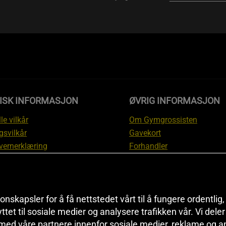
DISK INFORMASJON
ØVRIG INFORMASJON
le vilkår
Om Gymgrossisten
gsvilkår
Gavekort
vernerklæring
Forhandler
gsvilkår
Affiliate
svilkår
Personlig trener
te
Rabattkoder
onskapsler for å få nettstedet vårt til å fungere ordentlig
asjon om angrerett og
Sitemap
yttet til sosiale medier og analysere trafikken vår. Vi del
asjon
Black Friday
 med våre partnere innenfor sosiale medier, reklame og a
nnstillinger
Artikler & Øvelser