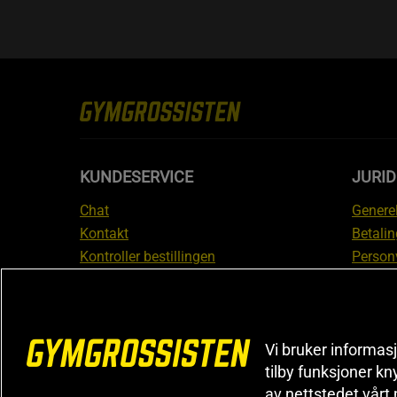
KUNDESERVICE
JURI
Chat
Generel
Kontakt
Betalin
Kontroller bestillingen
Person
Angre kjøp
Leverin
Reklamere
Medlem
FAQ
Prisløf
Vi bruker informasj
Inform
tilby funksjoner kn
reklam
av nettstedet vårt
Cookiei