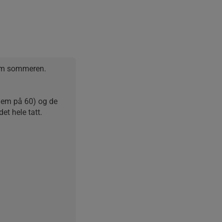
om sommeren. 
dem på 60) og de 
et hele tatt.