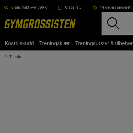
Hopp til hovedinnholdet
Gratis frakt over 799 kr
Gratis retur
14 dagers angrerett
Kosttilskudd
Treningsklær
Treningsutstyr & tilbehør
Tilbake