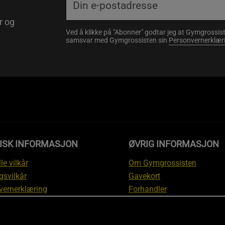
r og
Ved å klikke på "Abonner" godtar jeg at Gymgrossist
samsvar med Gymgrossisten sin
Personvernerklær
DISK INFORMASJON
ØVRIG INFORMASJON
le vilkår
Om Gymgrossisten
gsvilkår
Gavekort
vernerklæring
Forhandler
gsvilkår
Affiliate
svilkår
Personlig trener