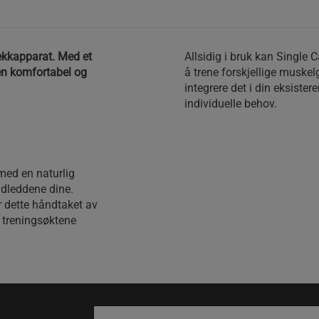
trekkapparat. Med et
Allsidig i bruk kan Single C
en komfortabel og
å trene forskjellige muskelg
integrere det i din eksister
individuelle behov.
 med en naturlig
dleddene dine.
r dette håndtaket av
r treningsøktene