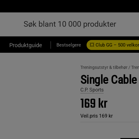
Produktguide
Bestselgere
💥 Club GG – 500 velk
Treningsutstyr & tilbehør /
Tre
Single Cable
C.P. Sports
169 kr
Veil.pris
169 kr