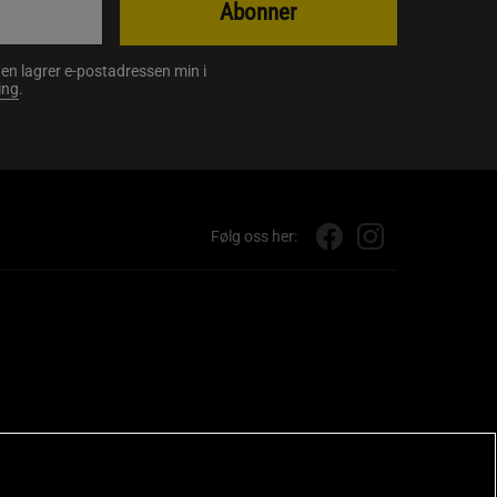
Abonner
en lagrer e-postadressen min i
ing
.
Følg oss her: