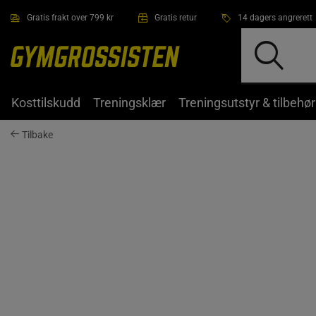
Hopp til hovedinnholdet
Gratis frakt over 799 kr
Gratis retur
14 dagers angrerett
Kosttilskudd
Treningsklær
Treningsutstyr & tilbehør
Tilbake