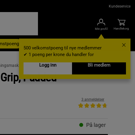
Kundeservice
Handlekorg
Min profil
omstpoeng
Kampanjer
Outlet
Nyheter
Brands
Gavekort
500 velkomstpoeng til nye medlemmer
✔ 1 poeng per krone du handler for
Logg inn
Bli medlem
ningsmaskiner og apparater /
Multigym og tilbehør
 Grip, Padded
3 anmeldelser
På lager