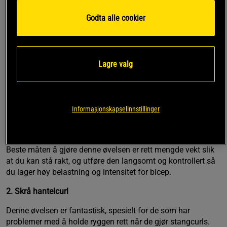
en vekt du kan gjøre 10 reps på. I stedet for å gjøre ett ekstra
Godta alle cookier
set, legg på 5-10 kg. Da kanskje du bare kan ta 5-6 reps,
men du har lagt på en tyngre belasting og en annen
stimulering av av biceps. Tips er å ta hjelp av kosttilskudd
for å optimere din syrke. ZMA f.eks.som hjelper deg med
Lagre valg
muskeltilvekst og styrke.
Tips
1. Stangcurl
Informasjonskapselinnstillinger
Denne øvelsen lar deg ta tunge curls, men det er viktig å ikke
glemme teknikken. Teknikken triumfer vekt alle ganger.
Beste måten å gjøre denne øvelsen er rett mengde vekt slik
at du kan stå rakt, og utføre den langsomt og kontrollert så
du lager høy belastning og intensitet for bicep.
2. Skrå hantelcurl
Denne øvelsen er fantastisk, spesielt for de som har
problemer med å holde ryggen rett når de gjør stangcurls.