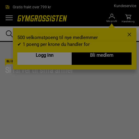
Hopp til hovedinnholdet
Kundeservice
Gratis frakt over 799 kr
Min profil
Handlekorg
500 velkomstpoeng til nye medlemmer
✔ 1 poeng per krone du handler for
Logg inn
Bli medlem
BLI INSPIRERT
Si farvel til små armer