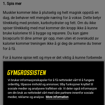
1. Spis mer
Muskler kommer ikke å plutselig og helt magisk oppstå en
dag, de behøver rett mengde næring for å vokse. Dette betyr
tilrekkelig med protein, karbohydrater og fett. Om du ikke
spiser tilrekkelig med mat kommer din kropp ikke å kunne
bruke kaloriene til å bygge og reparere. Du kan gjøre
bicepcurls til dine armer gir opp, men uten et overskudd av
kalorier kommer treningen ikke å gi deg de armene du trener
for å få.
For å kunne spise rett og mye er det viktig å kunne forberede
sine måltider for dagen. Om du vil ha en enkel måte å legge
til kalorier i ditt daglige inntak kan du prøve en gainer.
2. Bli sterkere
Vi bruker informasjonskapsler for å få nettstedet vårt til å fungere
ordentlig, tilpasse innhold og annonser, tilby funksjoner knyttet til
Om du kjenner at utviklingen står stille kan det være at
sosiale medier og analysere trafikken vår. Vi deler også informasjon
treningsrutinen din ikke lengre utfordrer deg. En måte å løse
om din bruk av nettstedet vårt med våre partnere innenfor sosiale
dette på er å endre repetisjoner.
medier, reklame og analyse.
More information
La oss si at du ikke kan øke fra 50 kg i curls med EZ-baren,