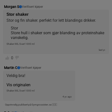
Morgan S
Verifisert kjøper
Stor shaker
Stor og fin shaker. perfekt for lett blandings drikker.
Stor
Store hull i shaker som gjør blanding av proteinshake
vanskelig.
Shaker XXL Svart 1000 ml
last yr.
0
Martin C
Verifisert kjøper
Veldig bra!
Vis originalen
Shaker XXL Svart 1000 ml
4 yr. ago
Opprinnelig publisert på Gymgrossisten.se 🇸🇪