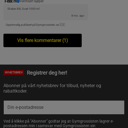
Felix H
Verifisert kjøper
Shaker XXL Svart 1000 ml
8 mo. ago
Opprinnelig publisert på Gymgrossisten.se 🇸🇪
Vis flere kommentarer (1)
Registrer deg her!
NYHETSBREV
Abonner på vårt nyhetsbrev for tilbud, nyheter og
rabattkoder.
Ved å klikke på "Abonner" godtar jeg at Gymgrossisten lagrer e-
postadressen min i samsvar med Gymgrossisten sin