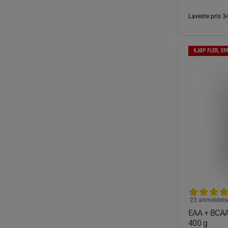
Laveste pris
3
KJØP FLER, SP
23 anmeldels
EAA + BCAA 
400 g