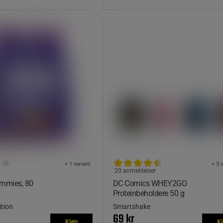
+ 1 variant
+ 3 
r
20 anmeldelser
ummies, 80
DC Comics WHEY2GO
Proteinbeholdere 50 g
ition
Smartshake
69 kr
Kjøp
K