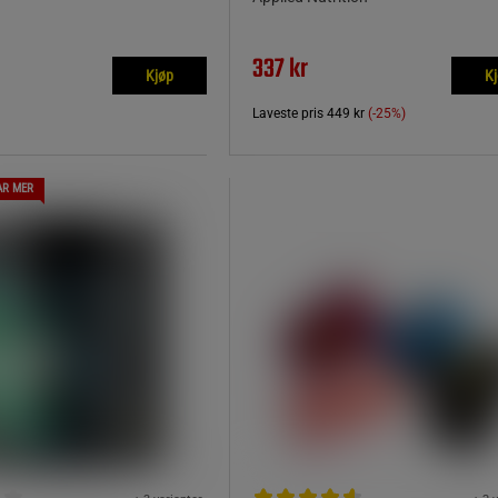
337 kr
Kjøp
K
Laveste pris
449 kr
(-25%)
AR MER