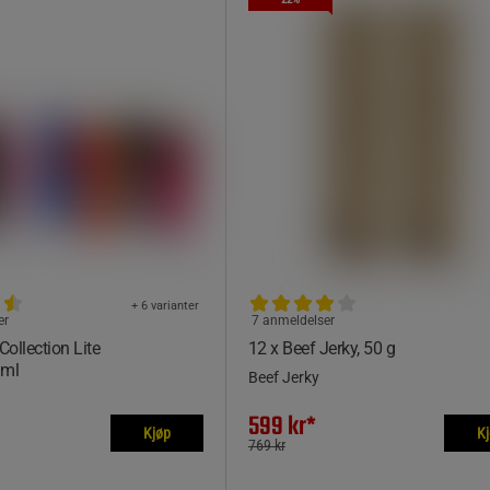
+ 6 varianter
er
7 anmeldelser
ollection Lite
12 x Beef Jerky, 50 g
 ml
Beef Jerky
599 kr*
Kjøp
K
769 kr