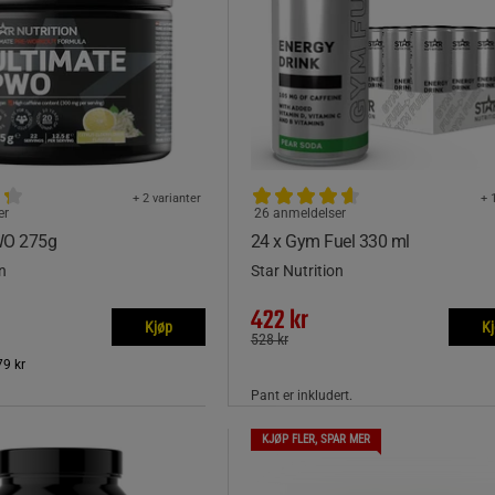
+ 2 varianter
+ 
er
26 anmeldelser
WO 275g
24 x Gym Fuel 330 ml
n
Star Nutrition
422 kr
Kjøp
K
528 kr
79 kr
Pant er inkludert.
KJØP FLER, SPAR MER