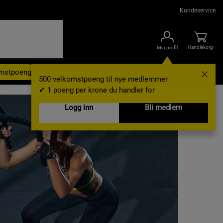
Kundeservice
Handlekorg
Min profil
omstpoeng
Kampanjer
Outlet
Nyheter
Brands
Gavekort
500 velkomstpoeng til nye medlemmer
✔ 1 poeng per krone du handler for
Logg inn
Bli medlem