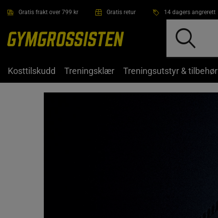
Hopp til hovedinnholdet
Gratis frakt over 799 kr
Gratis retur
14 dagers angrerett
Kosttilskudd
Treningsklær
Treningsutstyr & tilbehør