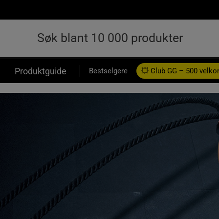
Produktguide
Bestselgere
💥 Club GG – 500 velk