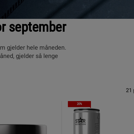
r september
om gjelder hele måneden.
åned, gjelder så lenge
21
20%