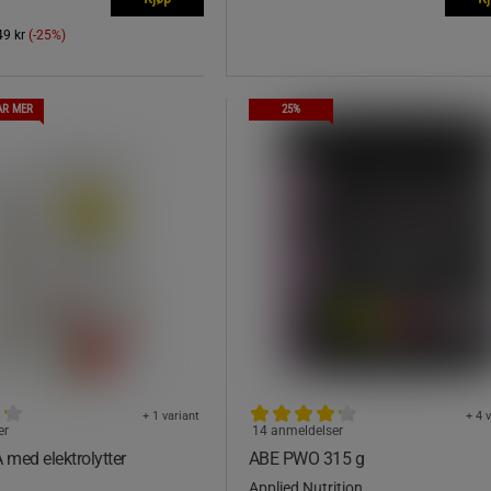
49 kr
(-25%)
AR MER
25%
+ 1 variant
+ 4 
er
14 anmeldelser
med elektrolytter
ABE PWO 315 g
Applied Nutrition