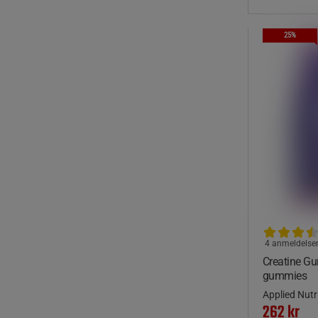
25%
4 anmeldelse
Creatine G
gummies
Applied Nutr
262 kr