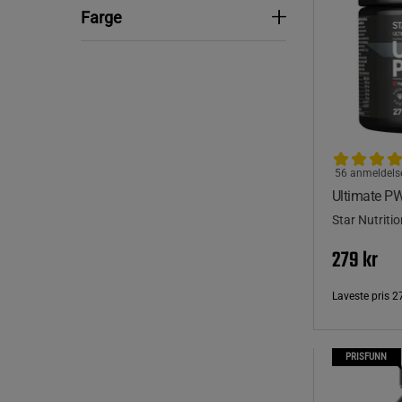
Farge
Farge
56 anmeldels
Ultimate P
Star Nutritio
279 kr
Laveste pris
2
PRISFUNN