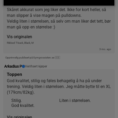
Joel A
Verifisert kjøper
Skåret akkurat som jeg liker det. Ikke for kort heller, så 
man slipper å vise magen på pulldowns.
Veldig liten i størrelsen, så selv om man liker det tett, bør 
man gå opp en størrelse :)
Vis originalen
Ribbed T-back, Black, M
3 mo. ago
Opprinnelig publisert på Gymgrossisten.se 🇸🇪
Arkadius P
Verifisert kjøper
Toppen
God kvalitet, stilig og føles behagelig å ha på under 
trening. Veldig liten i størrelsen. Jeg måtte bytte til en XL 
(179cm/82kg).
Stilig.
Liten i størrelsen.
God kvalitet.
Vis originalen