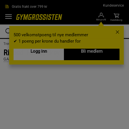
Hopp til hovedinnholdet
Kundeservice
Gratis frakt over 799 kr
Min profil
Handlekorg
500 velkomstpoeng til nye medlemmer
✔ 1 poeng per krone du handler for
Treningsklær /
Treningsklær herre /
Treningssinglet
Ribbed T-back, Grey Melange, S
Logg inn
Bli medlem
GASP