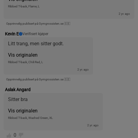
Ribbed T-back, Flame, L
2 yr. ago
Opprinnelig publisert på Gymgrossisten.se 🇸🇪
Kevin E
Verifisert kjøper
Litt trang, men sitter godt.
Vis originalen
Ribbed T-back, Chili Red, L
2 yr. ago
Opprinnelig publisert på Gymgrossisten.se 🇸🇪
Aslak Angard
Sitter bra
Vis originalen
Ribbed T-back, Washed Green, XL
2 yr. ago
0