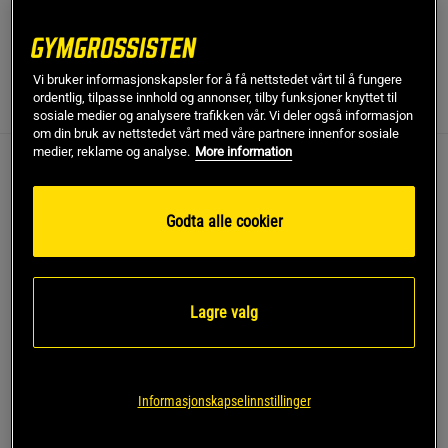
SKU #220690940R | EAN
7332576034565
Vi bruker informasjonskapsler for å få nettstedet vårt til å fungere
ordentlig, tilpasse innhold og annonser, tilby funksjoner knyttet til
Anmeldelser
(6)
sosiale medier og analysere trafikken vår. Vi deler også informasjon
om din bruk av nettstedet vårt med våre partnere innenfor sosiale
medier, reklame og analyse.
More information
Anmeldelser (6)
Spørsmål og svar (0)
Godta alle cookier
5
50%
4.5
4
50%
3
0%
2
0%
Basert på 6 vurderinger
Lagre valg
1
0%
Skriv anmeldelse
Informasjonskapselinnstillinger
Relevans