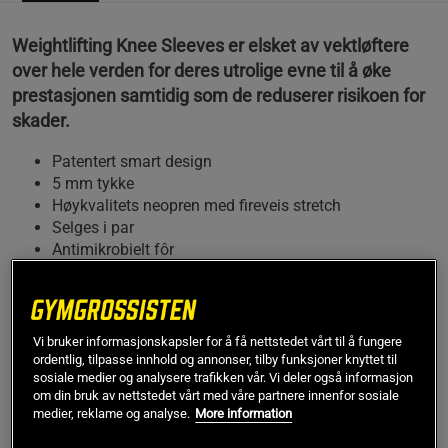
Weightlifting Knee Sleeves er elsket av vektløftere
over hele verden for deres utrolige evne til å øke
prestasjonen samtidig som de reduserer risikoen for
skader.
Patentert smart design
5 mm tykke
Høykvalitets neopren med fireveis stretch
Selges i par
Antimikrobielt fôr
Slitesterkt materiale
Produsert i Storbritannia
SBDs Weightlifting Knee Sleeves har blitt pålitelige verktøy
Vi bruker informasjonskapsler for å få nettstedet vårt til å fungere
for styrkeutøvere over hele verden takket være deres evne til
ordentlig, tilpasse innhold og annonser, tilby funksjoner knyttet til
å gi støtte under mer komplekse bevegelser enn det som
sosiale medier og analysere trafikken vår. Vi deler også informasjon
vanligvis sees i tradisjonelt styrkeløft, som dype knebøy og
om din bruk av nettstedet vårt med våre partnere innenfor sosiale
medier, reklame og analyse.
More information
raske løft. De er godkjent av IPF og oppfyller alle IWFs
standarder, noe som gjør dem egnet både for