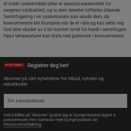
et mildt vaskemiddel (eller et spesialvaskemiddel for
neopren/våtdrakter), og la dem deretter lufttørke stående.
Sentrifugering i en vaskemaskin kan skade dem, da
knevarmerene blir klumpete når de er våte og kan sette seg
fast eller skadet av å bli tromlet rundt for hardt i sentrifugen.
Høye temperaturer kan bryte ned gummien i knevarmerene.
Registrer deg her!
NYHETSBREV
Abonner på vårt nyhetsbrev for tilbud, nyheter og
rabattkoder.
Ved å klikke på "Abonner" godtar jeg at Gymgrossisten lagrer e-
postadressen min i samsvar med Gymgrossisten sin
Personvernerklæring
.