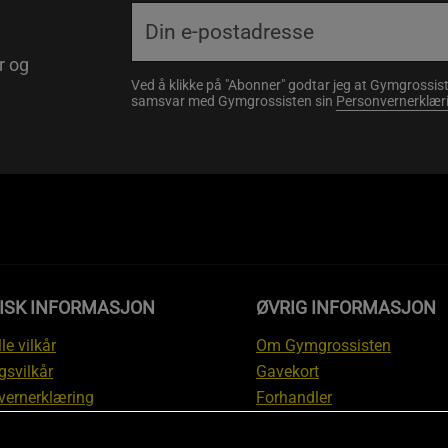
r og
Ved å klikke på "Abonner" godtar jeg at Gymgrossist
samsvar med Gymgrossisten sin
Personvernerklær
DISK INFORMASJON
ØVRIG INFORMASJON
le vilkår
Om Gymgrossisten
gsvilkår
Gavekort
vernerklæring
Forhandler
gsvilkår
Affiliate