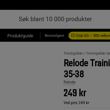
Produktguide
Bestselgere
💥 Club GG – 500 velk
Treningsklær /
Treningsklær d
Relode Train
35-38
Relode
249 kr
Veil.pris
249 kr