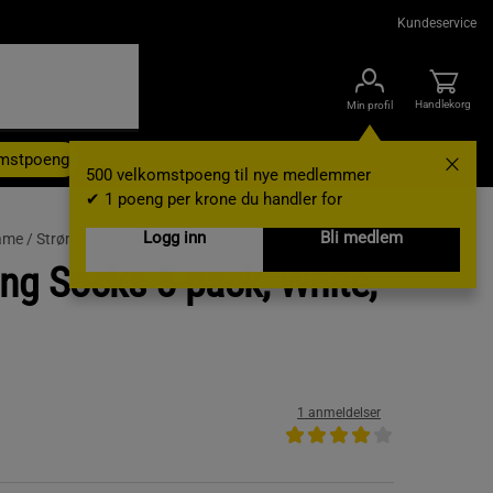
Kundeservice
Handlekorg
Min profil
omstpoeng
Kampanjer
Outlet
Nyheter
Brands
Gavekort
500 velkomstpoeng til nye medlemmer
✔ 1 poeng per krone du handler for
Logg inn
Bli medlem
ame /
Strømper
ing Socks 5-pack, White,
1 anmeldelser