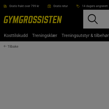
Hopp til hovedinnholdet
Gratis frakt over 799 kr
Gratis retur
14 dagers angrerett
Kosttilskudd
Treningsklær
Treningsutstyr & tilbehør
Tilbake