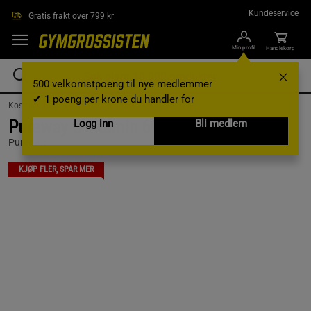
Hopp til hovedinnholdet
Kundeservice
Gratis frakt over 799 kr
Min profil
Handlekorg
500 velkomstpoeng til nye medlemmer
✔ 1 poeng per krone du handler for
Kosttilskudd /
Vitaminer og mineraler /
C-Vitamin
Pureway C-vitamin 60 kapslar
Logg inn
Bli medlem
Pureness
KJØP FLER, SPAR MER