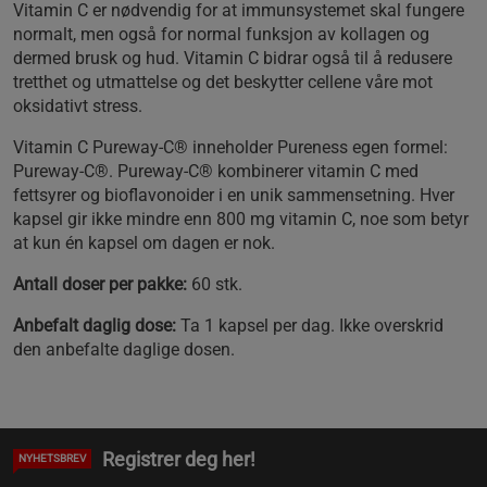
Vitamin C er nødvendig for at immunsystemet skal fungere
normalt, men også for normal funksjon av kollagen og
dermed brusk og hud. Vitamin C bidrar også til å redusere
tretthet og utmattelse og det beskytter cellene våre mot
oksidativt stress.
Vitamin C Pureway-C® inneholder Pureness egen formel:
Pureway-C®. Pureway-C® kombinerer vitamin C med
fettsyrer og bioflavonoider i en unik sammensetning. Hver
kapsel gir ikke mindre enn 800 mg vitamin C, noe som betyr
at kun én kapsel om dagen er nok.
Antall doser per pakke:
60 stk.
Anbefalt daglig dose:
Ta 1 kapsel per dag. Ikke overskrid
den anbefalte daglige dosen.
Registrer deg her!
NYHETSBREV