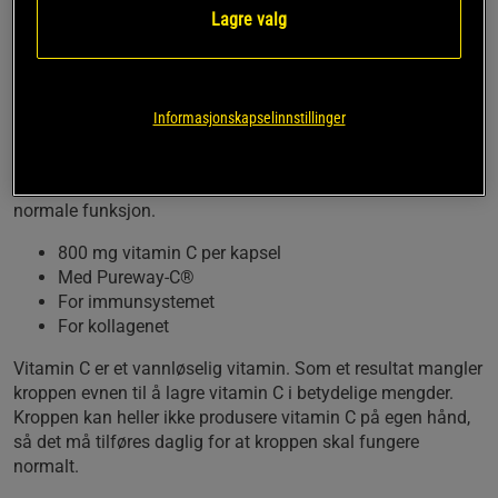
Lagre valg
hele 800 mg vitamin C per kapsel. Med Pureness sin egen
formel Pureway-C®. En pakke varer i 60 dager.
Vitamin C er et vitamin som kroppen ikke kan produsere av
seg selv, så det må komme fra kosten. Med vitamin C
Informasjonskapselinnstillinger
Pureway-C® får du et skikkelig tilskudd med vitamin C i
form av Pureness sin egen sammensetning: Pureway-C®.
Vitamin C er nødvendig for blant annet immunsystemets
normale funksjon.
800 mg vitamin C per kapsel
Med Pureway-C®
For immunsystemet
For kollagenet
Vitamin C er et vannløselig vitamin. Som et resultat mangler
kroppen evnen til å lagre vitamin C i betydelige mengder.
Kroppen kan heller ikke produsere vitamin C på egen hånd,
så det må tilføres daglig for at kroppen skal fungere
normalt.