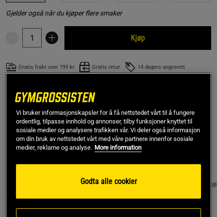
Gjelder også når du kjøper flere smaker
Kjøp
Gratis frakt over 799 kr
Gratis retur
14 dagers angrerett
SKU #560033
| EAN
7350116311402
Vitamin C Pureway-C® er et kosttilskudd fra Pureness med
Vi bruker informasjonskapsler for å få nettstedet vårt til å fungere
hele 800 mg vitamin C per kapsel. Med Pureness sin egen
ordentlig, tilpasse innhold og annonser, tilby funksjoner knyttet til
formel Pureway-C®. En pakke varer i 60 dager.
sosiale medier og analysere trafikken vår. Vi deler også informasjon
om din bruk av nettstedet vårt med våre partnere innenfor sosiale
medier, reklame og analyse.
More information
Les mer
Godta alle cookier
Informasjon
Anmeldelser
Næringsinformasjon & ingrediense
Vitamin C Pureway-C® er et kosttilskudd fra Pureness med