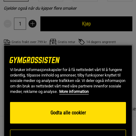
Gjelder også når du kjøper flere smaker
Kjøp
Gratis frakt over 799 kr
Gratis retur
14 dagers angrerett
SKU #A22912-01
| EAN
5714662002542
Pure Marine Collagen 150 g er et kosttilskudd fra Vild Nord.
Vi bruker informasjonskapsler for å få nettstedet vårt til å fungere
Et rent, hydrolysert kollagen fra fisk. Ingen tilsetningsstoffer.
ordentlig, tilpasse innhold og annonser, tilby funksjoner knyttet til
sosiale medier og analysere trafikken vår. Vi deler også informasjon
Les mer
om din bruk av nettstedet vårt med våre partnere innenfor sosiale
medier, reklame og analyse.
More information
Informasjon
Anmeldelser
Næringsinformasjon & ingrediense
Godta alle cookier
Kollagen er et viktig protein som finnes i hele