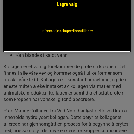
kroppen. Pure Marine Collagen er en enkel og ren
Lagre valg
måte å gi kroppen ekstra kollagen på. Dette
kollagenet er hydrolysert, kommer fra fisk og
inneholder ingen tilsetningsstoffer i det hele tatt.
Informasjonskapselinnstillinger
Hydrolysert kollagen
Fra fisk
Helt uten tilsetningsstoffer
Kan blandes i kaldt vann
Kollagen er et vanlig forekommende protein i kroppen. Det
finnes i alle våre vev og kommer også i ulike former som
brusk i våre ledd. Kollagen er i konstant omsetning, og den
eneste måten å øke inntaket av kollagen via mat er med
animalske produkter. Kollagen er samtidig et seigt protein
som kroppen har vanskelig for å absorbere.
Pure Marine Collagen fra Vild Nord har løst dette ved kun å
inneholde hydrolysert kollagen. Dette betyr at kollagenet
allerede har gjennomgått en prosess for å begynne å brytes
ned, noe som gjør det mye enklere for kroppen å absorbere