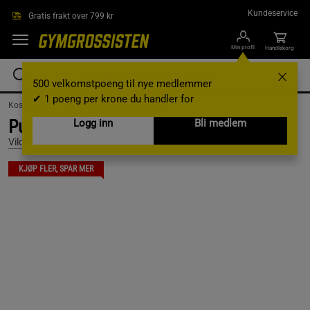
Hopp til hovedinnholdet
Kundeservice
Gratis frakt over 799 kr
Min profil
Handlekorg
500 velkomstpoeng til nye medlemmer
✔ 1 poeng per krone du handler for
Kosttilskudd /
Ledd og muskler /
Kollagen
Pure Marine Collagen 150 g
Logg inn
Bli medlem
Vild Nord
KJØP FLER, SPAR MER