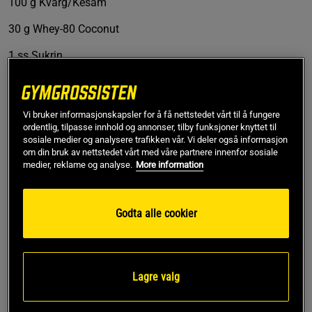
100 g Kvarg/Kesam
30 g Whey-80 Coconut
1 ss Sukrin
Næring
Per porsjon
Vi bruker informasjonskapsler for å få nettstedet vårt til å fungere
ordentlig, tilpasse innhold og annonser, tilby funksjoner knyttet til
Karbohydrater 35 g
sosiale medier og analysere trafikken vår. Vi deler også informasjon
om din bruk av nettstedet vårt med våre partnere innenfor sosiale
Protein 21 g
medier, reklame og analyse.
More information
Fett 2 g
Godta alle cookier
Energi 180 kcal
Fremgangsmåte
Lagre valg
Bland sammen alle ingredienser i en
blender/stavmikser til en tykk og glatt masse.