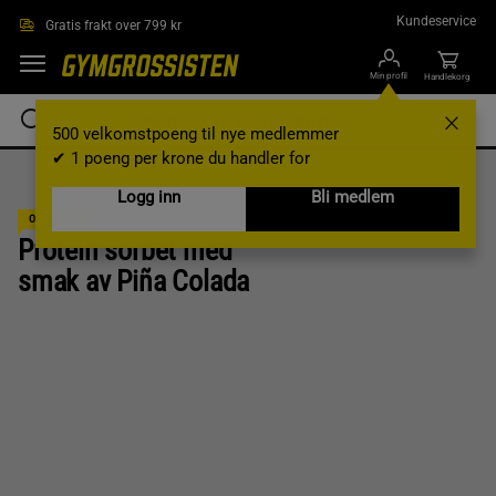
Hopp til hovedinnholdet
Kundeservice
Gratis frakt over 799 kr
Min profil
Handlekorg
500 velkomstpoeng til nye medlemmer
✔ 1 poeng per krone du handler for
Logg inn
Bli medlem
OPPSKRIFT
Protein sorbet med
smak av Piña Colada