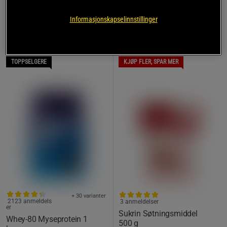
Legg over i en skål og spis med en gang. Hvis massen
er for løs, kan den settes i fryseren i 30 minutter før
Informasjonskapselinnstillinger
servering.
TOPPSELGERE
KJØP FLER, SPAR MER
+ 30 varianter
2123 anmeldels
3 anmeldelser
er
Sukrin Søtningsmiddel
Whey-80 Myseprotein 1
500 g