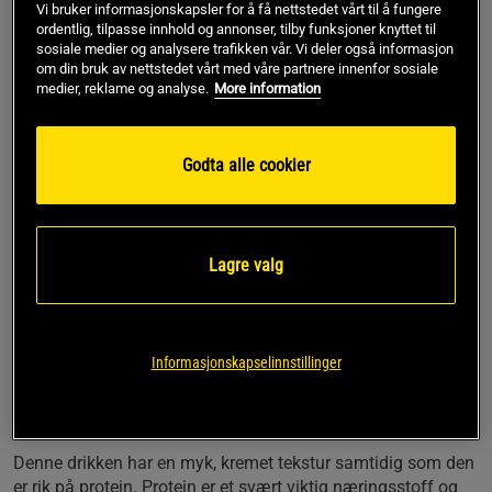
Vi bruker informasjonskapsler for å få nettstedet vårt til å fungere
høyt proteininnhold. Hver porsjon er ren nytelse. Et
ordentlig, tilpasse innhold og annonser, tilby funksjoner knyttet til
proteinpulver for en matbit eller etter trening.
sosiale medier og analysere trafikken vår. Vi deler også informasjon
om din bruk av nettstedet vårt med våre partnere innenfor sosiale
• Delikatessprotein
medier, reklame og analyse.
More information
• Kremet og deilig
• 20 g protein per shake
• Uten tilsatt sukker
Godta alle cookier
Et delikatesseprotein for livsnyteren.
Det er protein, og så er det Protein Milkshake Powder fra
Lagre valg
Star Nutrition. Dette er et rent proteinpulver som er utviklet
for de som vil ha noe mer, det litte ekstra. Dette
proteinpulveret blandes lett i en shaker til en milkshake-
lignende drink, men fri for alle de unødvendige tingene som
Informasjonskapselinnstillinger
finnes i en milkshake.
Protein bygger muskler
Denne drikken har en myk, kremet tekstur samtidig som den
er rik på protein. Protein er et svært viktig næringsstoff og