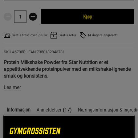
Kjøp
Gratis frakt over 799 kr
Gratis retur
14 dagers angrerett
SKU #6795R | EAN
7350132943731
Protein Milkshake Powder fra Star Nutrition er et
appetittvekkende proteinpulver med en milkshake-lignende
smak og konsistens.
Les mer
Informasjon
Anmeldelser
(17)
Næringsinformasjon & ingredi
Protein Milkshake Powder er for de som ønsker et
delikatesseprotein. Fantastiske smaker, kremet tekstur og