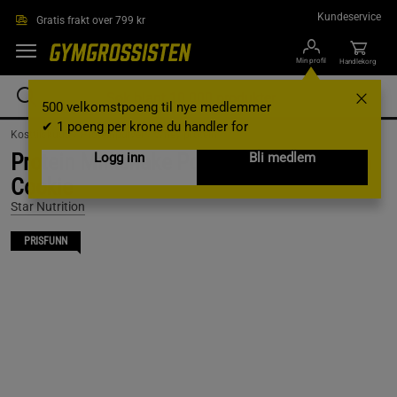
Hopp til hovedinnholdet
Kundeservice
Gratis frakt over 799 kr
Min profil
Handlekorg
500 velkomstpoeng til nye medlemmer
✔ 1 poeng per krone du handler for
Kosttilskudd /
Proteinpulver /
Whey protein
Protein Milkshake Powder, 725 g, Vanilla
Logg inn
Bli medlem
Cookie
Star Nutrition
PRISFUNN