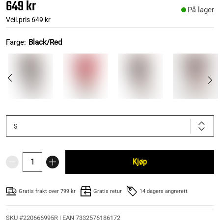
649 kr
På lager
Veil.pris
649 kr
Farge:
Black/Red
S
Kjøp
Gratis frakt over 799 kr
Gratis retur
14 dagers angrerett
SKU #220666995R | EAN
7332576186172