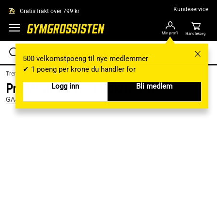
Hopp til hovedinnholdet
Kundeservice
Gratis frakt over 799 kr
Min profil
Handlekorg
500 velkomstpoeng til nye medlemmer
✔ 1 poeng per krone du handler for
Treningsklær /
Treningsklær herre /
Treningsshorts
Pro Mesh Shorts, Black/Red, S
Logg inn
Bli medlem
GASP