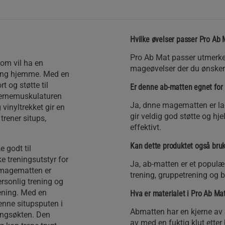
Hvilke øvelser passer Pro Ab M
Pro Ab Mat passer utmerket 
som vil ha en
mageøvelser der du ønsker e
ening hjemme. Med en
 og støtte til
Er denne ab-matten egnet for
kjernemuskulaturen
Ja, dnne magematten er la
vinyltrekket gir en
gir veldig god støtte og hj
trener situps,
effektivt.
Kan dette produktet også bruke
e godt til
e treningsutstyr for
Ja, ab-matten er et populært
 magematten er
trening, gruppetrening og b
ersonlig trening og
ening. Med en
Hva er materialet i Pro Ab Ma
enne situpsputen i
Abmatten har en kjerne av 
ningsøkten. Den
av med en fuktig klut etter 