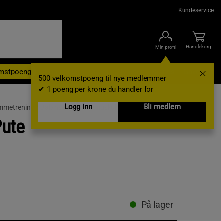
Kundeservice
Handlekorg
Min profil
omstpoeng
Kampanjer
Outlet
Nyheter
Brands
Gavekort
500 velkomstpoeng til nye medlemmer
✔ 1 poeng per krone du handler for
Logg inn
Bli medlem
mmetrening /
Balanse og kjernemuskulatur
Pute
På lager