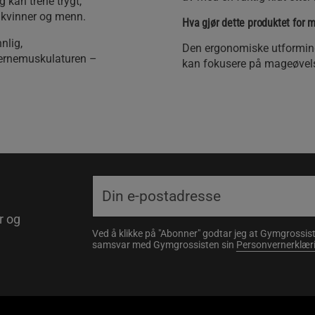
 kan trene trygt,
e kvinner og menn.
Hva gjør dette produktet for 
nlig,
Den ergonomiske utformingen
kjernemuskulaturen –
kan fokusere på mageøvelse
r og
Ved å klikke på "Abonner" godtar jeg at Gymgrossist
samsvar med Gymgrossisten sin
Personvernerklær