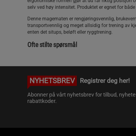
ergonomiske formen gjør at du får riktig posisjon og
selv ved høy intensitet. Produktet er egnet for båd
Denne magematen er rengjøringsvennlig, brukevern
transportvennlig og meget allsidig for trening av 
enten det situps, beløft eller ryggtrening.
Ofte stilte spørsmål
NYHETSBREV
Registrer deg her!
Abonner på vårt nyhetsbrev for tilbud, nyhete
rabattkoder.