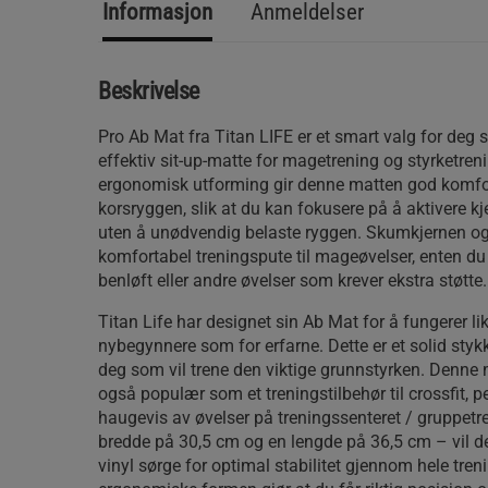
Informasjon
Anmeldelser
Beskrivelse
Pro Ab Mat fra Titan LIFE er et smart valg for deg 
effektiv sit-up-matte for magetrening og styrketr
ergonomisk utforming gir denne matten god komfort
korsryggen, slik at du kan fokusere på å aktivere 
uten å unødvendig belaste ryggen. Skumkjernen og 
komfortabel treningspute til mageøvelser, enten du 
benløft eller andre øvelser som krever ekstra støtte.
Titan Life har designet sin Ab Mat for å fungerer lik
nybegynnere som for erfarne. Dette er et solid stykk
deg som vil trene den viktige grunnstyrken. Denne
også populær som et treningstilbehør til crossfit, p
haugevis av øvelser på treningssenteret / gruppetr
bredde på 30,5 cm og en lengde på 36,5 cm – vil d
vinyl sørge for optimal stabilitet gjennom hele tre