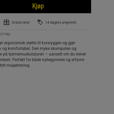
Kjøp
Gratis retur
14 dagers angrerett
077782
ir ergonomisk støtte til korsryggen og gjør
iv og komfortabel. Den myke skumputen og
ere på kjernemuskulaturen – uansett om du trener
nteret. Perfekt for både nybegynnere og erfarne
ttet magetrening.