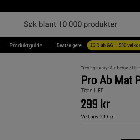
Produktguide
Bestselgere
💥 Club GG – 500 velk
Treningsutstyr & tilbehør /
Hje
Pro Ab Mat 
Titan LIFE
299 kr
Veil.pris
299 kr