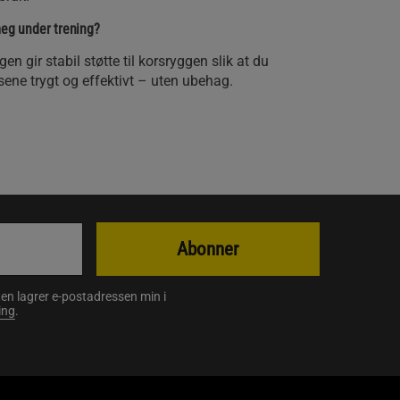
meg under trening?
 gir stabil støtte til korsryggen slik at du
ne trygt og effektivt – uten ubehag.
Abonner
en lagrer e-postadressen min i
ing
.