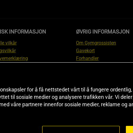
DISK INFORMASJON
ØVRIG INFORMASJON
le vilkår
Om Gymgrossisten
gsvilkår
Gavekort
vernerklæring
Forhandler
gsvilkår
Affiliate
svilkår
Personlig trener
te
Rabattkoder
onskapsler for å få nettstedet vårt til å fungere ordentlig
asjon om angrerett og
Sitemap
yttet til sosiale medier og analysere trafikken vår. Vi del
asjon
Black Friday
 med våre partnere innenfor sosiale medier, reklame og a
nnstillinger
Artikler & Øvelser