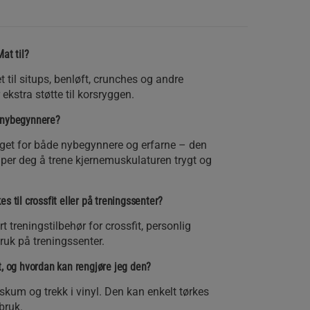
at til?
til situps, benløft, crunches og andre
kstra støtte til korsryggen.
 nybegynnere?
get for både nybegynnere og erfarne – den
elper deg å trene kjernemuskulaturen trygt og
s til crossfit eller på treningssenter?
 treningstilbehør for crossfit, personlig
ruk på treningssenter.
t, og hvordan kan rengjøre jeg den?
skum og trekk i vinyl. Den kan enkelt tørkes
bruk.