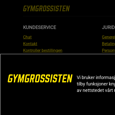
KUNDESERVICE
JURI
Chat
Generel
Kontakt
Betalin
Kontroller bestillingen
Person
Angre kjøp
Leverin
Reklamere
Medlem
FAQ
Prisløf
Vi bruker informasj
Inform
tilby funksjoner kn
reklam
av nettstedet vårt
Cookiei