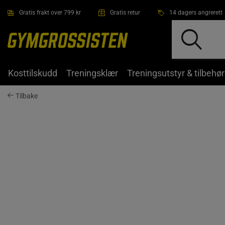
Hopp til hovedinnholdet
Gratis frakt over 799 kr
Gratis retur
14 dagers angrerett
Kosttilskudd
Treningsklær
Treningsutstyr & tilbehør
Tilbake