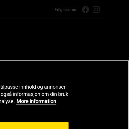
Følg oss her:
, tilpasse innhold og annonser,
er også informasjon om din bruk
nalyse.
More information