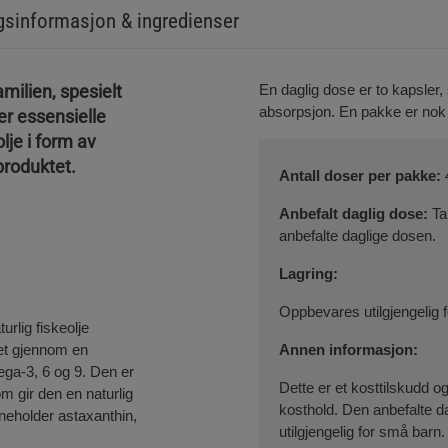
sinformasjon & ingredienser
amilien, spesielt
En daglig dose er to kapsler,
absorpsjon. En pakke er nok 
r essensielle
lje i form av
produktet.
Antall doser per pakke:
Anbefalt daglig dose:
Ta
anbefalte daglige dosen.
Lagring:
Oppbevares utilgjengelig fo
lig fiskeolje
let gjennom en
Annen informasjon:
ega-3, 6 og 9. Den er
Dette er et kosttilskudd og
om gir den en naturlig
kosthold. Den anbefalte 
nneholder astaxanthin,
utilgjengelig for små barn.