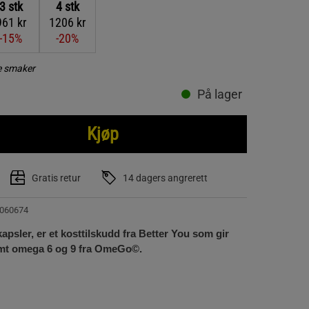
3
stk
4
stk
961 kr
1206 kr
-15%
-20%
re smaker
På lager
Kjøp
Gratis retur
14 dagers angrerett
060674
psler, er et kosttilskudd fra Better You som gir
amt omega 6 og 9 fra OmeGo©.