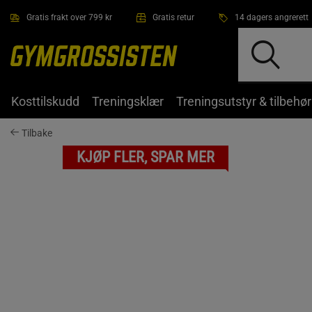
Hopp til hovedinnholdet
Gratis frakt over 799 kr
Gratis retur
14 dagers angrerett
Kosttilskudd
Treningsklær
Treningsutstyr & tilbehør
Tilbake
KJØP FLER, SPAR MER