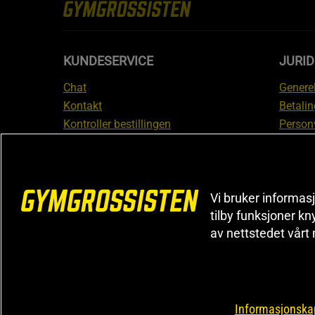
KUNDESERVICE
JURI
Chat
Generel
Kontakt
Betalin
Kontroller bestillingen
Person
Angre kjøp
Leverin
Reklamere
Medlem
FAQ
Prisløf
Vi bruker informasj
Inform
tilby funksjoner kn
reklam
av nettstedet vårt
Cookiei
Informasjonskap