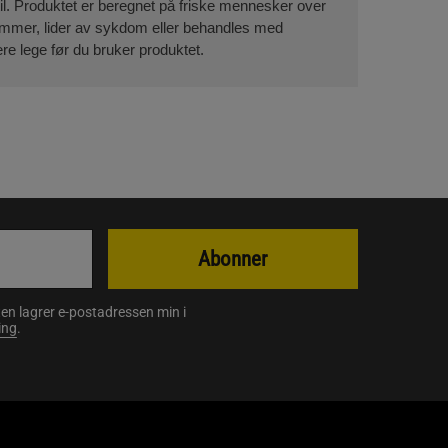
til. Produktet er beregnet på friske mennesker over
 ammer, lider av sykdom eller behandles med
re lege før du bruker produktet.
Abonner
en lagrer e-postadressen min i
ing
.