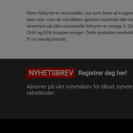
Noen fettsyrer er essensielle, noe som betyr at kropp
dem selv, men de må tilføres gjennom kosthold eller ko
eksempel på slike essensielle fettsyrer er omega-3. De
DHA og EPA kroppen trenger. Dette produktet innehol
9 i et naturlig forhold.
NYHETSBREV
Registrer deg her!
Abonner på vårt nyhetsbrev for tilbud, nyhete
rabattkoder.