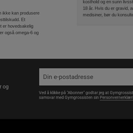
kosthold og en sunn livss
18 år. Hvis du er gravid,
en ikke kan produsere
medisiner, bør du konsulte
sttilskudd. Et
t er hovedsakelig
der også omega-6 og
r og
Ved å klikke på "Abonner" godtar jeg at Gymgrossist
samsvar med Gymgrossisten sin
Personvernerklær