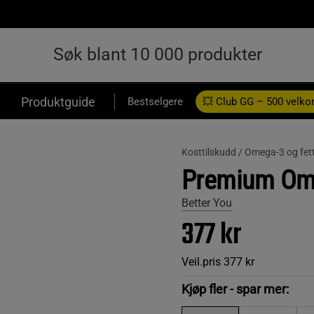
Produktguide
Bestselgere
💥 Club GG – 500 velk
Kosttilskudd /
Omega-3 og fett
Premium Ome
Better You
377 kr
Veil.pris
377 kr
Kjøp fler - spar mer: