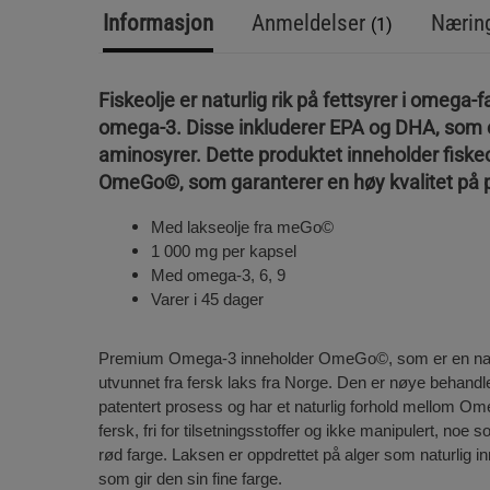
Informasjon
Anmeldelser
Næring
(1)
Fiskeolje er naturlig rik på fettsyrer i omega-f
omega-3. Disse inkluderer EPA og DHA, som e
aminosyrer. Dette produktet inneholder fiskeo
OmeGo©, som garanterer en høy kvalitet på 
Med lakseolje fra meGo©
1 000 mg per kapsel
Med omega-3, 6, 9
Varer i 45 dager
Premium Omega-3 inneholder OmeGo©, som er en natur
utvunnet fra fersk laks fra Norge. Den er nøye behand
patentert prosess og har et naturlig forhold mellom Om
fersk, fri for tilsetningsstoffer og ikke manipulert, noe s
rød farge. Laksen er oppdrettet på alger som naturlig i
som gir den sin fine farge.