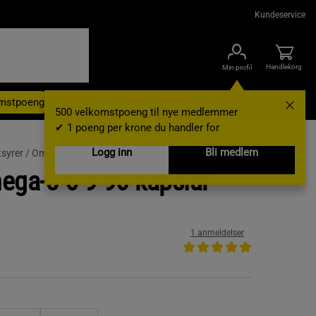
Kundeservice
Handlekorg
Min profil
omstpoeng
Kampanjer
Outlet
Nyheter
Brands
Gavekort
500 velkomstpoeng til nye medlemmer
✔ 1 poeng per krone du handler for
Logg inn
Bli medlem
syrer /
Omega-3
ga-3-6-9 90 kapslar
1 anmeldelser