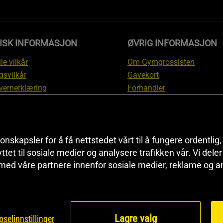
DISK INFORMASJON
ØVRIG INFORMASJON
le vilkår
Om Gymgrossisten
gsvilkår
Gavekort
vernerklæring
Forhandler
gsvilkår
Affiliate
svilkår
Personlig trener
te
Rabattkoder
onskapsler for å få nettstedet vårt til å fungere ordentlig
asjon om angrerett og
Sitemap
yttet til sosiale medier og analysere trafikken vår. Vi del
asjon
Black Friday
 med våre partnere innenfor sosiale medier, reklame og a
nnstillinger
Artikler & Øvelser
Lagre valg
selinnstillinger