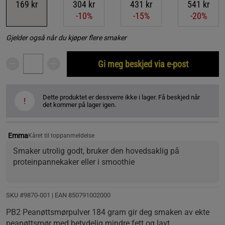
169 kr
304 kr
431 kr
541 kr
-10%
-15%
-20%
Gjelder også når du kjøper flere smaker
Gi meg beskjed via e-post
Dette produktet er dessverre ikke i lager. Få beskjed når
!
det kommer på lager igen.
Emma
Kåret til toppanmeldelse
Smaker utrolig godt, bruker den hovedsaklig på 
proteinpannekaker eller i smoothie
SKU #9870-001
| EAN
850791002000
PB2 Peanøttsmørpulver 184 gram gir deg smaken av ekte
peanøttsmør med betydelig mindre fett og lavt