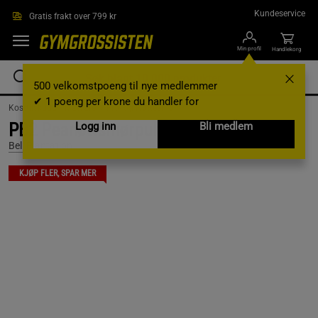
Hopp til hovedinnholdet
Kundeservice
Gratis frakt over 799 kr
Min profil
Handlekorg
500 velkomstpoeng til nye medlemmer
✔ 1 poeng per krone du handler for
Kosttilskudd /
Matvarer /
Frø- og Nøttesmør
PB2 Peanøttsmørpulver 184 g
Logg inn
Bli medlem
Bell Plantation
KJØP FLER, SPAR MER