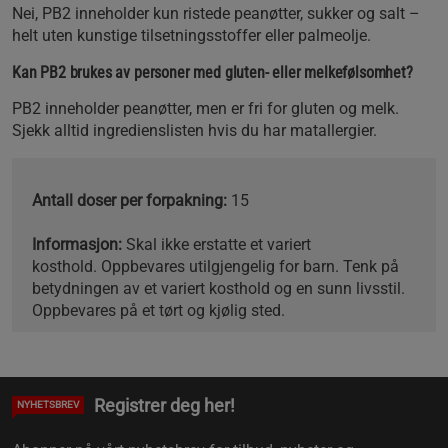
Nei, PB2 inneholder kun ristede peanøtter, sukker og salt –
helt uten kunstige tilsetningsstoffer eller palmeolje.
Kan PB2 brukes av personer med gluten- eller melkefølsomhet?
PB2 inneholder peanøtter, men er fri for gluten og melk.
Sjekk alltid ingredienslisten hvis du har matallergier.
Antall doser per forpakning:
15
Informasjon:
Skal ikke erstatte et variert
kosthold.
Oppbevares utilgjengelig for barn. Tenk på
betydningen av et variert kosthold og en sunn livsstil.
Oppbevares på et tørt og kjølig sted.
Registrer deg her!
NYHETSBREV