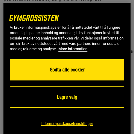
kaloriinnhold. Laget av 92% ristede peanøtter uten kunstige
tilsetningsstoffer – et naturlig og fleksibelt valg for deg som
ønsker et sunt alternativ til peanøttsmør i hverdagen.
Vi bruker informasjonskapsler for å få nettstedet vårt til å fungere
Les mer
ordentlig, tilpasse innhold og annonser, tilby funksjoner knyttet til
sosiale medier og analysere trafikken vår. Vi deler også informasjon
om din bruk av nettstedet vårt med våre partnere innenfor sosiale
medier, reklame og analyse.
More information
Informasjon
Anmeldelser
(26)
Næringsinformasjon & ingredi
Godta alle cookier
Beskrivelse
PB2 Peanøttsmørpulver 184 g fra Bell Plantation gir deg
smaken av ekte peanøttsmør med betydelig mindre fett.
Lagre valg
Dette fettreduserte peanøttpulveret er laget av 92% ristede
peanøtter, sukker og salt – helt uten kunstige
tilsetningsstoffer. PB2 er et naturlig og smart valg for deg
som ønsker et sunt alternativ til tradisjonelt peanøttsmør –
Informasjonskapselinnstillinger
uansett om du er på diett, følger en aktiv livsstil eller bare vil
ha noe godt til hverdags.