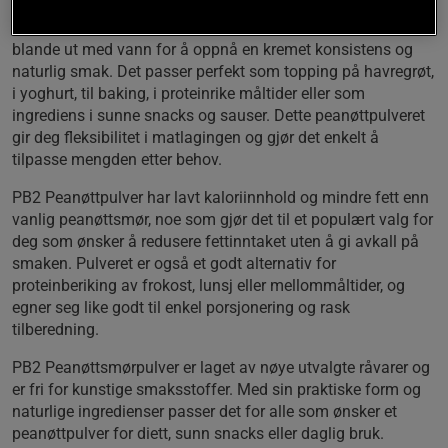
Med PB2 får du et pulverisert peanøttsmør som er enkelt å
blande ut med vann for å oppnå en kremet konsistens og
naturlig smak. Det passer perfekt som topping på havregrøt,
i yoghurt, til baking, i proteinrike måltider eller som
ingrediens i sunne snacks og sauser. Dette peanøttpulveret
gir deg fleksibilitet i matlagingen og gjør det enkelt å
tilpasse mengden etter behov.
PB2 Peanøttpulver har lavt kaloriinnhold og mindre fett enn
vanlig peanøttsmør, noe som gjør det til et populært valg for
deg som ønsker å redusere fettinntaket uten å gi avkall på
smaken. Pulveret er også et godt alternativ for
proteinberiking av frokost, lunsj eller mellommåltider, og
egner seg like godt til enkel porsjonering og rask
tilberedning.
PB2 Peanøttsmørpulver er laget av nøye utvalgte råvarer og
er fri for kunstige smaksstoffer. Med sin praktiske form og
naturlige ingredienser passer det for alle som ønsker et
peanøttpulver for diett, sunn snacks eller daglig bruk.