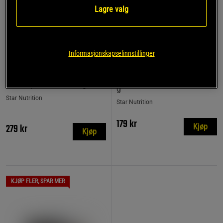
Lagre valg
Informasjonskapselinnstillinger
+ 1 variant
108 anmeldelse
5 anmeldelser
r
Protein pancake mix, 500
Proteinpannekaker 1 kg
g
Star Nutrition
Star Nutrition
179 kr
279 kr
Kjøp
Kjøp
KJØP FLER, SPAR MER