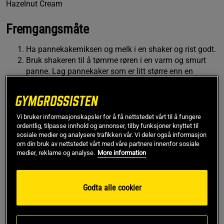
Hazelnut Cream
Fremgangsmåte
Ha pannekakemiksen og melk i en shaker og rist godt.
Bruk shakeren til å tømme røren i en varm og smurt
panne. Lag pannekaker som er litt større enn en
femkrone.
Smør Hazelnut Cream på den ene siden av
pannekakene, tre på spyd sammen med jordbær og
banan.
Vi bruker informasjonskapsler for å få nettstedet vårt til å fungere
ordentlig, tilpasse innhold og annonser, tilby funksjoner knyttet til
sosiale medier og analysere trafikken vår. Vi deler også informasjon
om din bruk av nettstedet vårt med våre partnere innenfor sosiale
medier, reklame og analyse.
More information
KJØP FLER, SPAR MER
KJØP FLER, SPAR MER
Godta alle cookier