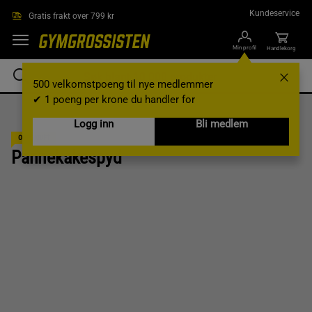
Hopp til hovedinnholdet
Kundeservice
Gratis frakt over 799 kr
Min profil
Handlekorg
500 velkomstpoeng til nye medlemmer
✔ 1 poeng per krone du handler for
Logg inn
Bli medlem
OPPSKRIFT
Pannekakespyd