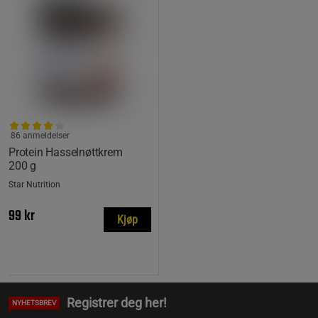
86 anmeldelser
Protein Hasselnøttkrem
200 g
Star Nutrition
99 kr
Kjøp
Registrer deg her!
NYHETSBREV