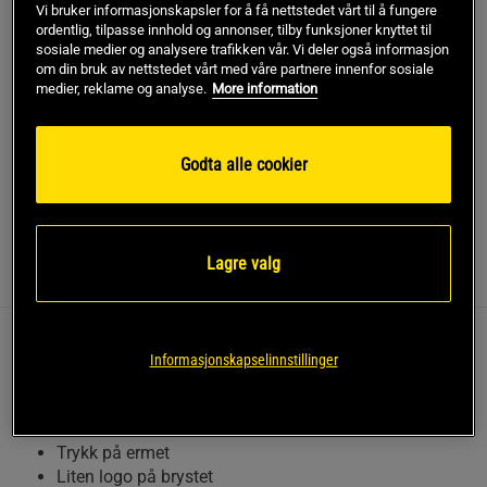
Vi bruker informasjonskapsler for å få nettstedet vårt til å fungere
ordentlig, tilpasse innhold og annonser, tilby funksjoner knyttet til
Gratis frakt over 799 kr
Gratis retur
14 dagers angrerett
sosiale medier og analysere trafikken vår. Vi deler også informasjon
om din bruk av nettstedet vårt med våre partnere innenfor sosiale
medier, reklame og analyse.
More information
SKU #221059999R | EAN
7332576198717
Original Classic Hoodie fra Gasp kombinerer stil og
funksjonalitet i et komfortabelt plagg.
Godta alle cookier
Les mer
Lagre valg
Informasjon
Anmeldelser
Denne hettegenseren er et utmerket valg for deg
Informasjonskapselinnstillinger
som er ute etter en stilig og praktisk genser til
hverdags.
Trykk på ermet
Liten logo på brystet