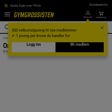
Hopp til hovedinnholdet
Kundeservice
Gratis frakt over 799 kr
Min profil
Handlekorg
500 velkomstpoeng til nye medlemmer
✔ 1 poeng per krone du handler for
Campaigns /
Weekly campaigns /
wkly-tops
Original Classic Hoodie, Black, XL
Logg inn
Bli medlem
GASP