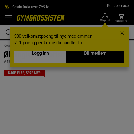
Hopp til hovedinnholdet
Kundeservice
Gratis frakt over 799 kr
Min profil
Handlekorg
500 velkomstpoeng til nye medlemmer
✔ 1 poeng per krone du handler for
Kosttilskudd /
Matvarer /
Frø- og Nøttesmør
Økologisk Valnøttsmør 250 g
Logg inn
Bli medlem
Vitaprana
KJØP FLER, SPAR MER