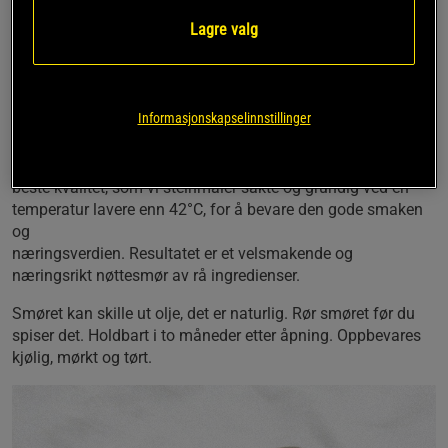
100% økologiske steinmalte valnøtter er den eneste
Lagre valg
ingrediensen i dette nøttesmøret fra Vitaprana.
100% økologisk
100% naturlige råvarer
Informasjonskapselinnstillinger
Vegan-vennlig
Vi lager vårt raw valnøttsmør av økologiske valnøtter av
beste kvalitet, som vi steinmaler sakte og grundig ved en
temperatur lavere enn 42°C, for å bevare den gode smaken
og
næringsverdien. Resultatet er et velsmakende og
næringsrikt nøttesmør av rå ingredienser.
Smøret kan skille ut olje, det er naturlig. Rør smøret før du
spiser det. Holdbart i to måneder etter åpning. Oppbevares
kjølig, mørkt og tørt.