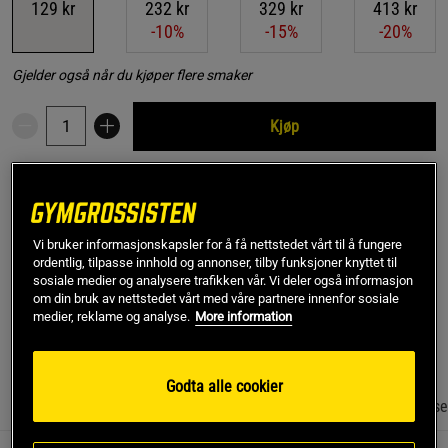
129 kr
232 kr
329 kr
413 kr
-10%
-15%
-20%
Gjelder også når du kjøper flere smaker
Kjøp
Gratis frakt over 799 kr
Gratis retur
14 dagers angrerett
SKU #901958
| EAN
7340028800590
Vi bruker informasjonskapsler for å få nettstedet vårt til å fungere
ordentlig, tilpasse innhold og annonser, tilby funksjoner knyttet til
100% økologiske steinmalte valnøtter er den eneste
sosiale medier og analysere trafikken vår. Vi deler også informasjon
ingrediensen i dette nøttesmøret fra Vitaprana.
om din bruk av nettstedet vårt med våre partnere innenfor sosiale
medier, reklame og analyse.
More information
Les mer
Godta alle cookier
Informasjon
Anmeldelser
Næringsinformasjon & ingrediense