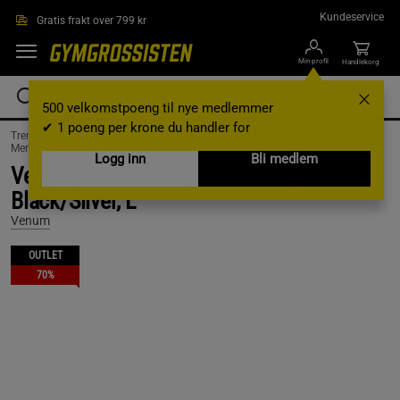
Hopp til hovedinnholdet
Kundeservice
Gratis frakt over 799 kr
Min profil
Handlekorg
500 velkomstpoeng til nye medlemmer
✔ 1 poeng per krone du handler for
Treningsutstyr & tilbehør /
Kampsport /
Kampsportklaer /
Kampsportklær
Menn /
Gensere
Logg inn
Bli medlem
Venum Nexus Rashguards Long Sleeves
Black/Silver, L
Venum
OUTLET
70%