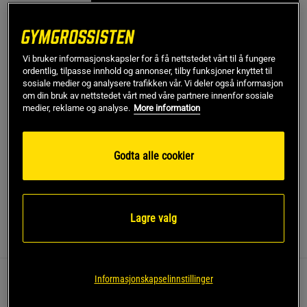
Gi meg beskjed via e-post
Vi bruker informasjonskapsler for å få nettstedet vårt til å fungere
Dette produktet er dessverre ikke i lager. Få beskjed når
!
ordentlig, tilpasse innhold og annonser, tilby funksjoner knyttet til
det kommer på lager igen.
sosiale medier og analysere trafikken vår. Vi deler også informasjon
om din bruk av nettstedet vårt med våre partnere innenfor sosiale
medier, reklame og analyse.
More information
SKU #VENUM-05715-128R | EAN
3611441976860
Forbedre treningen din med Venum Nexus Rashguards Long
Sleeves, designet for å gi støtte og beskyttelse under intense
Godta alle cookier
treningsøkter.
Les mer
Lagre valg
Informasjon
Anmeldelser
Informasjonskapselinnstillinger
Denne rashguarden er perfekt for grappling, BJJ og
MMA, og gir både beskyttelse og bevegelsesfrihet.