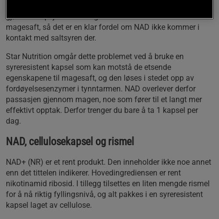
tarmen, men den kan også skade enkelte stoffer vi spiser og
gjøre absorpsjon vanskelig. NAD kan bli skadet av
magesaft, så det er en klar fordel om NAD ikke kommer i
kontakt med saltsyren der.
Star Nutrition omgår dette problemet ved å bruke en
syreresistent kapsel som kan motstå de etsende
egenskapene til magesaft, og den løses i stedet opp av
fordøyelsesenzymer i tynntarmen. NAD overlever derfor
passasjen gjennom magen, noe som fører til et langt mer
effektivt opptak. Derfor trenger du bare å ta 1 kapsel per
dag.
NAD, cellulosekapsel og rismel
NAD+ (NR) er et rent produkt. Den inneholder ikke noe annet
enn det tittelen indikerer. Hovedingrediensen er rent
nikotinamid ribosid. I tillegg tilsettes en liten mengde rismel
for å nå riktig fyllingsnivå, og alt pakkes i en syreresistent
kapsel laget av cellulose.