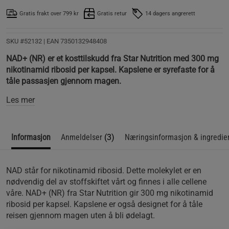
Gratis frakt over 799 kr
Gratis retur
14 dagers angrerett
SKU #52132
| EAN
7350132948408
NAD+ (NR) er et kosttilskudd fra Star Nutrition med 300 mg
nikotinamid ribosid per kapsel. Kapslene er syrefaste for å
tåle passasjen gjennom magen.
Les mer
Informasjon
Anmeldelser
(3)
Næringsinformasjon & ingredie
NAD står for nikotinamid ribosid. Dette molekylet er en
nødvendig del av stoffskiftet vårt og finnes i alle cellene
våre. NAD+ (NR) fra Star Nutrition gir 300 mg nikotinamid
ribosid per kapsel. Kapslene er også designet for å tåle
reisen gjennom magen uten å bli ødelagt.