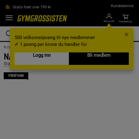
Hopp til hovedinnholdet
Kundeservice
Gratis frakt over 799 kr
Min profil
Handlekorg
500 velkomstpoeng til nye medlemmer
✔ 1 poeng per krone du handler for
Kosttilskudd /
Vitaminer og mineraler /
Longevity
NAD+ (NR) 300 mg 60 kapslar
Logg inn
Bli medlem
Star Nutrition
PRISFUNN