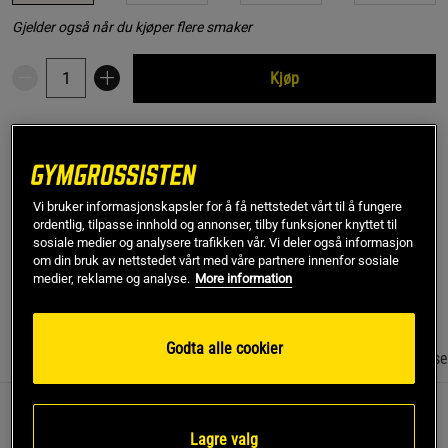
Gjelder også når du kjøper flere smaker
Kjøp
Gratis frakt over 799 kr
Gratis retur
14 dagers angrerett
SKU #A2116-32
| EAN
7350107070462
Vi bruker informasjonskapsler for å få nettstedet vårt til å fungere
NAD-Kompleks 60 kapsler er et kosttilskudd fra Upgrit. Med
ordentlig, tilpasse innhold og annonser, tilby funksjoner knyttet til
sosiale medier og analysere trafikken vår. Vi deler også informasjon
en kombinasjon av NAD, resveratrol og taurin.
om din bruk av nettstedet vårt med våre partnere innenfor sosiale
medier, reklame og analyse.
More information
Les mer
Godta alle cookier
Informasjon
Anmeldelser
Næringsinformasjon & ingrediense
NAD-Kompleks inneholder det viktige stoffet
Lagre valg