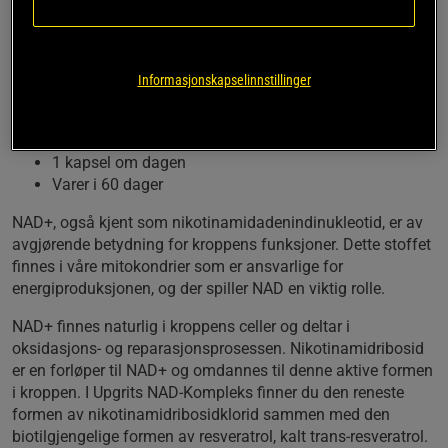
nikotinamidribosidklorid, som i kroppen er en forløper
til NAD+ som finnes i alle våre celler. Dette er her
kombinert med det velkjente stoffet resveratrol og
taurin.
Informasjonskapselinnstillinger
150 mg nikotinamidribosidklorid (NAD)
Trans-resveratrol og taurin
1 kapsel om dagen
Varer i 60 dager
NAD+, også kjent som nikotinamidadenindinukleotid, er av
avgjørende betydning for kroppens funksjoner. Dette stoffet
finnes i våre mitokondrier som er ansvarlige for
energiproduksjonen, og der spiller NAD en viktig rolle.
NAD+ finnes naturlig i kroppens celler og deltar i
oksidasjons- og reparasjonsprosessen. Nikotinamidribosid
er en forløper til NAD+ og omdannes til denne aktive formen
i kroppen. I Upgrits NAD-Kompleks finner du den reneste
formen av nikotinamidribosidklorid sammen med den
biotilgjengelige formen av resveratrol, kalt trans-resveratrol.