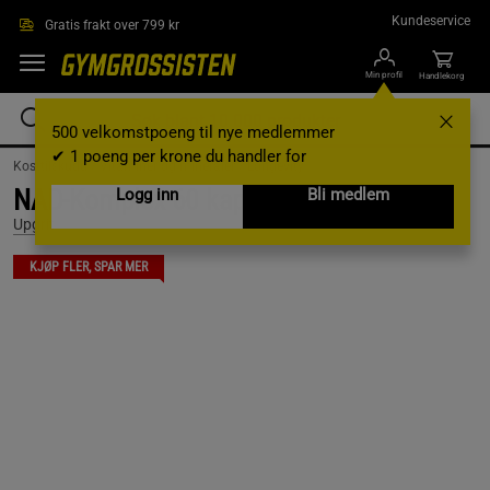
Hopp til hovedinnholdet
Kundeservice
Gratis frakt over 799 kr
Min profil
Handlekorg
500 velkomstpoeng til nye medlemmer
✔ 1 poeng per krone du handler for
Kosttilskudd /
Vitaminer og mineraler /
Longevity
NAD-Komplex 60 kapslar
Logg inn
Bli medlem
Upgrit
KJØP FLER, SPAR MER