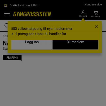
Hopp til hovedinnholdet
Kundeservice
Gratis frakt over 799 kr
Min profil
Handlekorg
500 velkomstpoeng til nye medlemmer
✔ 1 poeng per krone du handler for
Kosttilskudd /
Vitaminer og mineraler /
Longevity
NAD+ 300 mg 60 kapslar
Logg inn
Bli medlem
Star Nutrition
PRISFUNN