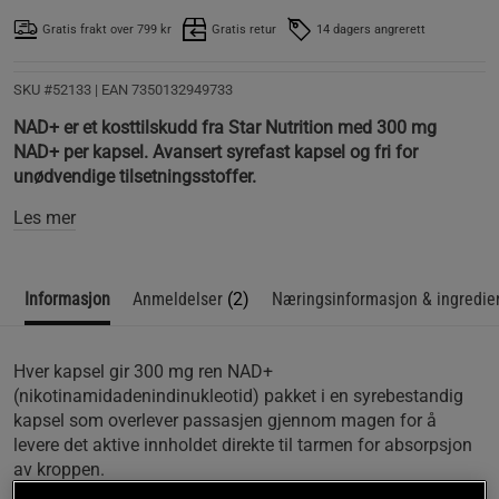
Gratis frakt over 799 kr
Gratis retur
14 dagers angrerett
SKU #52133
| EAN
7350132949733
NAD+ er et kosttilskudd fra Star Nutrition med 300 mg
NAD+ per kapsel. Avansert syrefast kapsel og fri for
unødvendige tilsetningsstoffer.
Les mer
Informasjon
Anmeldelser
(2)
Næringsinformasjon & ingredie
Hver kapsel gir 300 mg ren NAD+
(nikotinamidadenindinukleotid) pakket i en syrebestandig
kapsel som overlever passasjen gjennom magen for å
levere det aktive innholdet direkte til tarmen for absorpsjon
av kroppen.