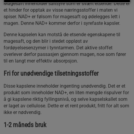
Magesaft inneholder saltsyre som er svært etsende. Dette er
et hinder for opptak av visse næringsstoffer i maten vi
spiser. NAD+ er følsom for magesaft og ødelegges lett i
magen. Denne NAD+ kommer derfor i syrefaste kapsler.
Denne kapselen kan motstå de etsende egenskapene til
magesaft, og den blir i stedet oppløst av
fordøyelsesenzymer i tynntarmen. Det aktive stoffet
overlever derfor passasjen gjennom magen, noe som fører
til en langt mer effektiv absorpsjon.
Fri for unødvendige tilsetningsstoffer
Disse kapslene inneholder ingenting unødvendig. Det er et
produkt som inneholder NAD+, en liten mengde rispulver for
å gi kapslene riktig fyllingsnivå, og selve kapselskallet som
er laget av cellulose. Dette er et rent produkt, fritt for alt som
ikke er nødvendig.
1-2 måneds bruk