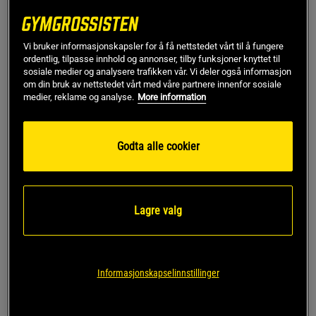
• 300 mg NAD+
• Syriskresistent kapsel
• Ingen konvertering nødvendig
Vi bruker informasjonskapsler for å få nettstedet vårt til å fungere
• Ingen unødvendige tilsetningsstoffer
ordentlig, tilpasse innhold og annonser, tilby funksjoner knyttet til
• Varer i 30 - 60 dager
sosiale medier og analysere trafikken vår. Vi deler også informasjon
om din bruk av nettstedet vårt med våre partnere innenfor sosiale
Ren NAD + til cellene
medier, reklame og analyse.
More information
Mitokondriene i cellene våre inneholder naturlig NAD+.
Kroppen bruker stoffet til normal omdannelse av maten vi
Godta alle cookier
spiser til energi. NAD+ brukes hele tiden da stoffskiftet vårt
er aktivt døgnet rundt, men med økende alder kan nivåene
av NAD+ i cellene synke.
Lagre valg
Det er flere måter å øke inntaket av NAD+ på, en av disse er
å gi kroppen nikotinamidribosid for å danne NAD+, men det
er også mulig å omgå dette trinnet og i stedet gi kroppen ren
NAD+ som du gjør med NAD+ fra Star Nutrition.
Informasjonskapselinnstillinger
En kapsel som overlever magesaft